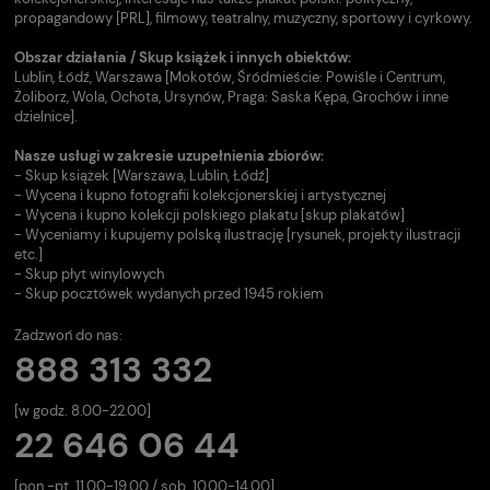
propagandowy [PRL], filmowy, teatralny, muzyczny, sportowy i cyrkowy.
Obszar działania / Skup książek i innych obiektów:
Lublin, Łódź, Warszawa [Mokotów, Śródmieście: Powiśle i Centrum,
Żoliborz, Wola, Ochota, Ursynów, Praga: Saska Kępa, Grochów i inne
dzielnice].
Nasze usługi w zakresie uzupełnienia zbiorów:
- Skup książek [Warszawa, Lublin, Łódź]
- Wycena i kupno fotografii kolekcjonerskiej i artystycznej
- Wycena i kupno kolekcji polskiego plakatu [skup plakatów]
- Wyceniamy i kupujemy polską ilustrację [rysunek, projekty ilustracji
etc.]
- Skup płyt winylowych
- Skup pocztówek wydanych przed 1945 rokiem
Zadzwoń do nas:
888 313 332
[w godz. 8.00-22.00]
22 646 06 44
[pon.-pt. 11.00-19.00 / sob. 10.00-14.00].