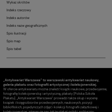
Wykaz skrótów
Indeks rzeczowy
Indeks autorów
Indeks nazw geograficznych
Spis ilustracji
Spis map
Spis tabel
„Antykwariat Warszawa” to warszawski antykwariat naukowy,
galeria plakatu oraz fotografii artystycznej i kolekcjonerskiej.
W ofercie antykwariatu można znaleźć książki naukowe, przedwojenne,
fotografię kolekcjonerską i artystyczną, plakaty [Polska Szkoła
Plakatu]. „Antykwariat Warszawa” prowadzi także skup i wycenę
książek i księgozbiorów przedwojennych, naukowych, pozycji
bibliofilskich, pojedynczych zdjęć i kolekcji fotografii zabytkowej i
kolekcjonerskiej, interesuje nas także plakat polski: polityczny,