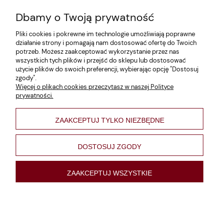
Dbamy o Twoją prywatność
Zwroty i reklamacje
Pliki cookies i pokrewne im technologie umożliwiają poprawne
Dane firmy
działanie strony i pomagają nam dostosować ofertę do Twoich
potrzeb. Możesz zaakceptować wykorzystanie przez nas
Jak szukać?
wszystkich tych plików i przejść do sklepu lub dostosować
użycie plików do swoich preferencji, wybierając opcję "Dostosuj
Polityka prywatności
zgody".
Więcej o plikach cookies przeczytasz w naszej Polityce
Regulamin
prywatności.
Poltyka cookies
ZAAKCEPTUJ TYLKO NIEZBĘDNE
varsaviana
Formy płatności
DOSTOSUJ ZGODY
Nowości
ZAAKCEPTUJ WSZYSTKIE
pokaż pełną wersję strony
Sklep internetowy Shoper Premium