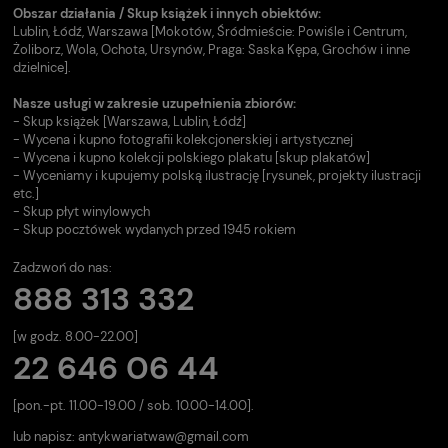
Obszar działania / Skup książek i innych obiektów:
Lublin, Łódź, Warszawa [Mokotów, Śródmieście: Powiśle i Centrum,
Żoliborz, Wola, Ochota, Ursynów, Praga: Saska Kępa, Grochów i inne
dzielnice].
Nasze usługi w zakresie uzupełnienia zbiorów:
- Skup książek [Warszawa, Lublin, Łódź]
- Wycena i kupno fotografii kolekcjonerskiej i artystycznej
- Wycena i kupno kolekcji polskiego plakatu [skup plakatów]
- Wyceniamy i kupujemy polską ilustrację [rysunek, projekty ilustracji
etc.]
- Skup płyt winylowych
- Skup pocztówek wydanych przed 1945 rokiem
Zadzwoń do nas:
888 313 332
[w godz. 8.00-22.00]
22 646 06 44
[pon.-pt. 11.00-19.00 / sob. 10.00-14.00].
lub napisz:
antykwariatwaw@gmail.com