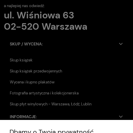
a najlepiej nas odwiedź:
ul. Wiśniowa 63
02-520 Warszawa
SKUP / WYCENA:
Skup książek
Skup książek przedwojennych
Wycena i kupno plakatów
Fotografia artystyczna i kolekcjonerska
Skup płyt winylowych - Warszawa, Łódź, Lublin
INFORMACJE:
Dbamy o Twoją prywatność
Zwroty i reklamacje