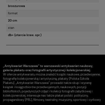
broszurowa
format
20 cm
stan
db+ (otarcia kraw. opr.)
„Antykwariat Warszawa” to warszawski antykwariat naukowy,
galeria plakatu oraz fotografii artystycznej i kolekcjonerskiej.
W ofercie antykwariatu można znaleźć książki naukowe, przedwojenne,
fotografię kolekcjonerską i artystyczną, plakaty [Polska Szkoła
Plakatu]. „Antykwariat Warszawa” prowadzi także skup i wycenę
książek i księgozbiorów przedwojennych, naukowych, pozycji
bibliofilskich, pojedynczych zdjęć i kolekcji fotografii zabytkowej i
kolekcjonerskiej, interesuje nas także plakat polski: polityczny,
propagandowy [PRL], filmowy, teatralny, muzyczny, sportowy i cyrkowy.