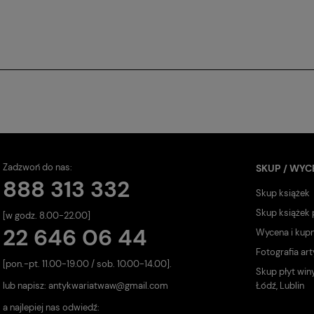
Zadzwoń do nas:
SKUP / WYC
888 313 332
Skup książek
Skup książek
[w godz. 8.00-22.00]
22 646 06 44
Wycena i kup
Fotografia art
[pon.-pt. 11.00-19.00 / sob. 10.00-14.00].
Skup płyt win
lub napisz:
antykwariatwaw@gmail.com
Łódź, Lublin
a najlepiej nas odwiedź: