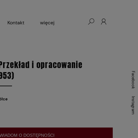
Kontakt
więcej
- Warszawa, Łódź, Lublin
ałej Księgarni 2024-2025
(Przekład i opracowanie
953)
Facebook
Instagram
ółce
WIADOM O DOSTĘPNOŚCI