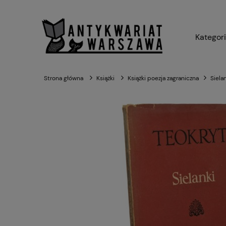
Kategor
Strona główna
Książki
Książki poezja zagraniczna
Siela