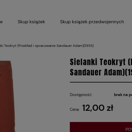
ie
Skup książek
Skup książek przedwojennych
Blog
Skup płyt winylowych 
nki Teokryt (Przekład i opracowanie Sandauer Adam)(1953)
Certyfikat dla M
Sielanki Teokryt 
Sandauer Adam)(1
Dostępność:
brak na p
12,00 zł
Cena:
PO