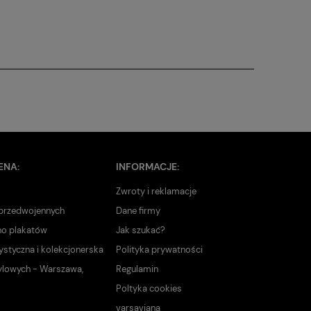
ENA:
INFORMACJE:
Zwroty i reklamacje
 przedwojennych
Dane firmy
no plakatów
Jak szukać?
ystyczna i kolekcjonerska
Polityka prywatności
ylowych - Warszawa,
Regulamin
Poltyka cookies
varsaviana