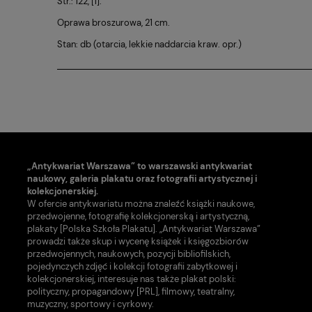
Str.: 122, [1].
Oprawa broszurowa, 21 cm.
Stan: db (otarcia, lekkie naddarcia kraw. opr.)
„Antykwariat Warszawa” to warszawski antykwariat
naukowy, galeria plakatu oraz fotografii artystycznej i
kolekcjonerskiej.
W ofercie antykwariatu można znaleźć książki naukowe,
przedwojenne, fotografię kolekcjonerską i artystyczną,
plakaty [Polska Szkoła Plakatu]. „Antykwariat Warszawa”
prowadzi także skup i wycenę książek i księgozbiorów
przedwojennych, naukowych, pozycji bibliofilskich,
pojedynczych zdjęć i kolekcji fotografii zabytkowej i
kolekcjonerskiej, interesuje nas także plakat polski:
polityczny, propagandowy [PRL], filmowy, teatralny,
muzyczny, sportowy i cyrkowy.