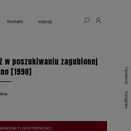
Kontakt
więcej
- Warszawa, Łódź, Lublin
ałej Księgarni 2024-2025
ż w poszukiwaniu zagubionej
no [1998]
Facebook
Instagram
ółce
WIADOM O DOSTĘPNOŚCI