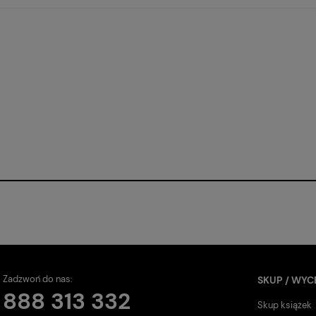
Zadzwoń do nas:
SKUP / WYC
888 313 332
Skup książek