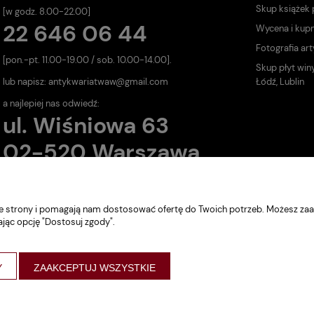
Skup książek
[w godz. 8.00-22.00]
22 646 06 44
Wycena i kup
Fotografia art
[pon.-pt. 11.00-19.00 / sob. 10.00-14.00].
Skup płyt win
lub napisz:
antykwariatwaw@gmail.com
Łódź, Lublin
a najlepiej nas odwiedź:
ul. Wiśniowa 63
02-520 Warszawa
nie strony i pomagają nam dostosować ofertę do Twoich potrzeb. Możesz zaa
ając opcję "Dostosuj zgody".
Y
ZAAKCEPTUJ WSZYSTKIE