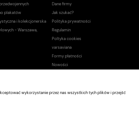
 przedwojennych
Dane firmy
no plakatów
Jak szukać?
ystyczna i kolekcjonerska
Polityka prywatności
ylowych - Warszawa,
Regulamin
Poltyka cookies
varsaviana
Formy płatności
Nowości
kceptować wykorzystanie przez nas wszystkich tych plików i przejść
Sklep internetowy Shoper Premium