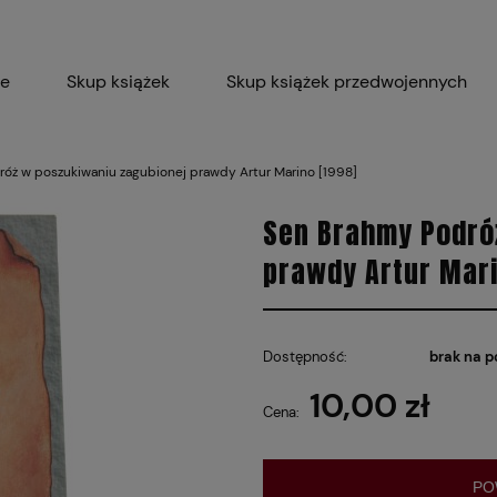
ie
Skup książek
Skup książek przedwojennych
Blog
Skup płyt winylowych 
óż w poszukiwaniu zagubionej prawdy Artur Marino [1998]
Certyfikat dla M
Sen Brahmy Podró
prawdy Artur Mari
Dostępność:
brak na p
10,00 zł
Cena:
PO