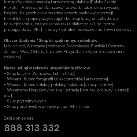
fotografię kolekcjonerską i artystyczną, plakaty [Polska Szkoła
Plakatu]. „Antykwariat Warszawa” prowadzi także skup i wycenę
książek i księgozbiorów przedwojennych, naukowych, pozycji
bibliofilskich, pojedynczych zdjęć i kolekcji fotografii zabytkowej i
kolekcjonerskiej, interesuje nas także plakat polski: polityczny,
propagandowy [PRL], filmowy, teatralny, muzyczny, sportowy i cyrkowy.
Obszar działania / Skup książek i innych obiektów:
Lublin, Łódź, Warszawa [Mokotów, Śródmieście: Powiśle i Centrum,
Żoliborz, Wola, Ochota, Ursynów, Praga: Saska Kępa, Grochów i inne
dzielnice].
Nasze usługi w zakresie uzupełnienia zbiorów:
- Skup książek [Warszawa, Lublin, Łódź]
- Wycena i kupno fotografii kolekcjonerskiej i artystycznej
- Wycena i kupno kolekcji polskiego plakatu [skup plakatów]
- Wyceniamy i kupujemy polską ilustrację [rysunek, projekty ilustracji
etc.]
- Skup płyt winylowych
- Skup pocztówek wydanych przed 1945 rokiem
Zadzwoń do nas:
888 313 332