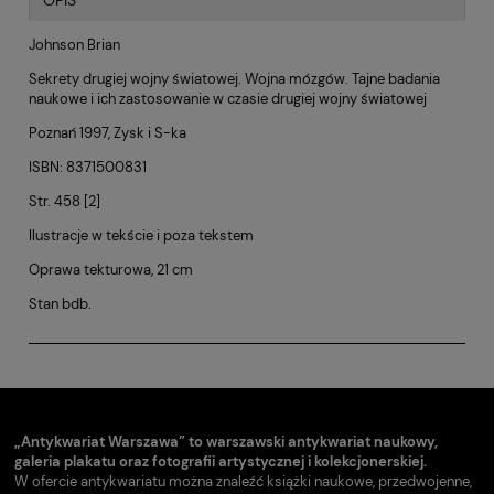
OPIS
Johnson Brian
Sekrety drugiej wojny światowej. Wojna mózgów. Tajne badania
naukowe i ich zastosowanie w czasie drugiej wojny światowej
Poznań 1997,
Zysk i S-ka
ISBN: 8371500831
Str. 458 [2]
Ilustracje w tekście i poza tekstem
Oprawa tekturowa, 21 cm
Stan bdb.
„Antykwariat Warszawa” to warszawski antykwariat naukowy,
galeria plakatu oraz fotografii artystycznej i kolekcjonerskiej.
W ofercie antykwariatu można znaleźć książki naukowe, przedwojenne,