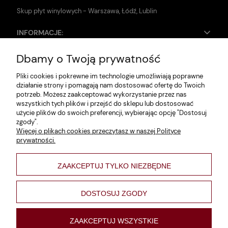
Skup płyt winylowych - Warszawa, Łódź, Lublin
INFORMACJE:
Dbamy o Twoją prywatność
Zwroty i reklamacje
Pliki cookies i pokrewne im technologie umożliwiają poprawne
Dane firmy
działanie strony i pomagają nam dostosować ofertę do Twoich
potrzeb. Możesz zaakceptować wykorzystanie przez nas
Jak szukać?
wszystkich tych plików i przejść do sklepu lub dostosować
użycie plików do swoich preferencji, wybierając opcję "Dostosuj
Polityka prywatności
zgody".
Więcej o plikach cookies przeczytasz w naszej Polityce
Regulamin
prywatności.
Poltyka cookies
ZAAKCEPTUJ TYLKO NIEZBĘDNE
varsaviana
Formy płatności
DOSTOSUJ ZGODY
Nowości
ZAAKCEPTUJ WSZYSTKIE