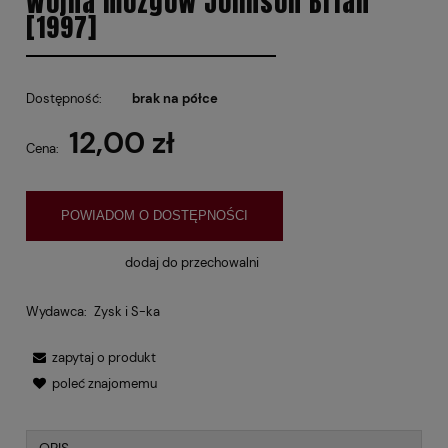
Wojna mózgów Johnson Brian
[1997]
Dostępność:
brak na półce
12,00 zł
Cena:
POWIADOM O DOSTĘPNOŚCI
dodaj do przechowalni
Wydawca:
Zysk i S-ka
zapytaj o produkt
poleć znajomemu