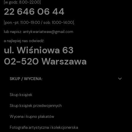
[w godz. 8.00-22.00]
22 646 06 44
[pon.-pt. 11.00-19.00 / sob. 10.00-14.00].
lub napisz:
antykwariatwaw@gmail.com
a najlepiej nas odwiedź:
ul. Wiśniowa 63
02-520 Warszawa
SKUP / WYCENA:
Skup książek
Skup książek przedwojennych
Wycena i kupno plakatów
Fotografia artystyczna i kolekcjonerska