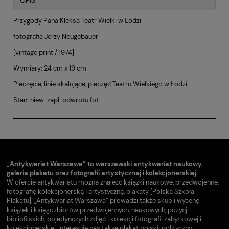
OPIS
Przygody Pana Kleksa Teatr Wielki w Łodzi
fotografia Jerzy Neugebauer
[vintage print / 1974]
Wymiary: 24 cm x 19 cm
Pieczęcie, linie skalujące, pieczęć Teatru Wielkiego w Łodzi
Stan: niew. zapl. odwrotu fot.
„Antykwariat Warszawa” to warszawski antykwariat naukowy,
galeria plakatu oraz fotografii artystycznej i kolekcjonerskiej.
W ofercie antykwariatu można znaleźć książki naukowe, przedwojenne,
fotografię kolekcjonerską i artystyczną, plakaty [Polska Szkoła
Plakatu]. „Antykwariat Warszawa” prowadzi także skup i wycenę
książek i księgozbiorów przedwojennych, naukowych, pozycji
bibliofilskich, pojedynczych zdjęć i kolekcji fotografii zabytkowej i
kolekcjonerskiej, interesuje nas także plakat polski: polityczny,