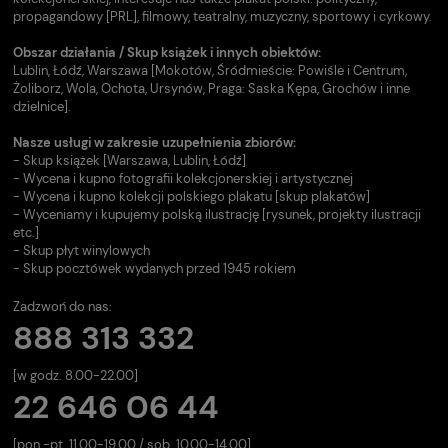
propagandowy [PRL], filmowy, teatralny, muzyczny, sportowy i cyrkowy.
Obszar działania / Skup książek i innych obiektów:
Lublin, Łódź, Warszawa [Mokotów, Śródmieście: Powiśle i Centrum,
Żoliborz, Wola, Ochota, Ursynów, Praga: Saska Kępa, Grochów i inne
dzielnice].
Nasze usługi w zakresie uzupełnienia zbiorów:
- Skup książek [Warszawa, Lublin, Łódź]
- Wycena i kupno fotografii kolekcjonerskiej i artystycznej
- Wycena i kupno kolekcji polskiego plakatu [skup plakatów]
- Wyceniamy i kupujemy polską ilustrację [rysunek, projekty ilustracji
etc.]
- Skup płyt winylowych
- Skup pocztówek wydanych przed 1945 rokiem
Zadzwoń do nas:
888 313 332
[w godz. 8.00-22.00]
22 646 06 44
[pon.-pt. 11.00-19.00 / sob. 10.00-14.00].