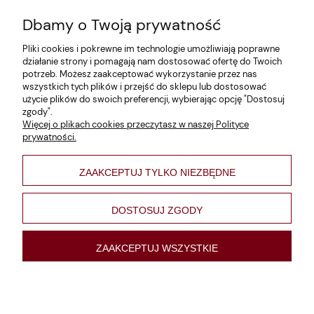
Dbamy o Twoją prywatność
Zwroty i reklamacje
Pliki cookies i pokrewne im technologie umożliwiają poprawne
Dane firmy
działanie strony i pomagają nam dostosować ofertę do Twoich
potrzeb. Możesz zaakceptować wykorzystanie przez nas
Jak szukać?
wszystkich tych plików i przejść do sklepu lub dostosować
użycie plików do swoich preferencji, wybierając opcję "Dostosuj
Polityka prywatności
zgody".
Więcej o plikach cookies przeczytasz w naszej Polityce
Regulamin
prywatności.
Poltyka cookies
ZAAKCEPTUJ TYLKO NIEZBĘDNE
varsaviana
Formy płatności
DOSTOSUJ ZGODY
Nowości
ZAAKCEPTUJ WSZYSTKIE
pokaż pełną wersję strony
Sklep internetowy Shoper Premium