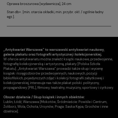
Oprawa broszurowa [wydawnicza], 24 cm
Stan db+. [min. otarcia okładki, min. przybr. okł. / ogólnie ładny
egz.].
„Antykwariat Warszawa” to warszawski antykwariat naukowy,
galeria plakatu oraz fotografii artystycznej i kolekcjonerskiej.
W ofercie antykwariatu można znaleźć książki naukowe, przedwojenne,
fotografię kolekcjonerską i artystyczną, plakaty [Polska Szkoła
Plakatu]. „Antykwariat Warszawa” prowadzi także skup i wycenę
książek i księgozbiorów przedwojennych, naukowych, pozycji
bibliofilskich, pojedynczych zdjęć i kolekcji fotografii zabytkowej i
kolekcjonerskiej, interesuje nas także plakat polski: polityczny,
propagandowy [PRL], filmowy, teatralny, muzyczny, sportowy i cyrkowy.
Obszar działania / Skup książek i innych obiektów:
Lublin, Łódź, Warszawa [Mokotów, Śródmieście: Powiśle i Centrum,
Żoliborz, Wola, Ochota, Ursynów, Praga: Saska Kępa, Grochów i inne
dzielnice].