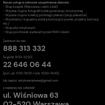
Nasze usługi w zakresie uzupełnienia zbiorów:
- Skup książek [Warszawa, Lublin, Łódź]
- Wycena i kupno fotografii kolekcjonerskiej i artystycznej
- Wycena i kupno kolekcji polskiego plakatu [skup plakatów]
- Wyceniamy i kupujemy polską ilustrację [rysunek, projekty ilustracji
etc.]
- Skup płyt winylowych
- Skup pocztówek wydanych przed 1945 rokiem
Zadzwoń do nas:
888 313 332
[w godz. 8.00-22.00]
22 646 06 44
[pon.-pt. 11.00-19.00 / sob. 10.00-14.00].
lub napisz:
antykwariatwaw@gmail.com
a najlepiej nas odwiedź:
ul. Wiśniowa 63
02-520 Warszawa