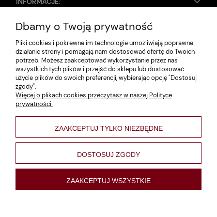
INFORMACJE:
Dbamy o Twoją prywatność
Zwroty i reklamacje
Pliki cookies i pokrewne im technologie umożliwiają poprawne
Dane firmy
działanie strony i pomagają nam dostosować ofertę do Twoich
potrzeb. Możesz zaakceptować wykorzystanie przez nas
Jak szukać?
wszystkich tych plików i przejść do sklepu lub dostosować
użycie plików do swoich preferencji, wybierając opcję "Dostosuj
Polityka prywatności
zgody".
Więcej o plikach cookies przeczytasz w naszej Polityce
Regulamin
prywatności.
Poltyka cookies
ZAAKCEPTUJ TYLKO NIEZBĘDNE
varsaviana
Formy płatności
DOSTOSUJ ZGODY
Nowości
ZAAKCEPTUJ WSZYSTKIE
pokaż pełną wersję strony