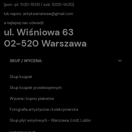
[pon.-pt. 11.00-19.00 / sob. 10.00-14.00].
lub napisz:
antykwariatwaw@gmail.com
a najlepiej nas odwiedź:
ul. Wiśniowa 63
02-520 Warszawa
SKUP / WYCENA:
Skup książek
Skup książek przedwojennych
Wycena i kupno plakatów
Fotografia artystyczna i kolekcjonerska
Skup płyt winylowych - Warszawa, Łódź, Lublin