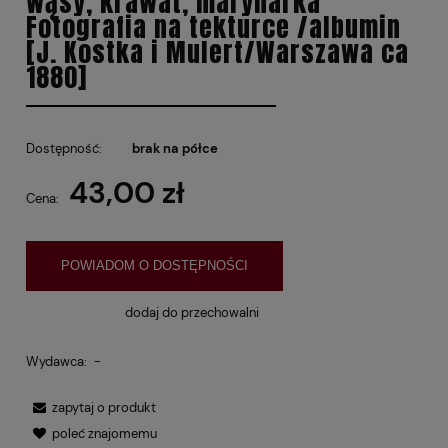
wąsy, krawat, marynarka
Fotografia na tekturce /albumin
[J. Kostka i Mulert/Warszawa ca
1880]
Dostępność:
brak na półce
43,00 zł
Cena:
POWIADOM O DOSTĘPNOŚCI
dodaj do przechowalni
Wydawca:
-
zapytaj o produkt
poleć znajomemu