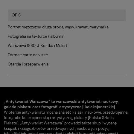
OPIS
Portret mężczyzny, długa broda, wąsy, krawat, marynarka
Fotografia na tekturce / albumin
Warszawa 1880, J. Kostka i Mulert
Format: carte de visite
Otarcia i przebarwienia
„Antykwariat Warszawa” to warszawski antykwariat naukowy,
galeria plakatu oraz fotografii artystycznej i kolekcjonerskiej.
W ofercie antykwariatu można znaleźć książki naukowe, przedwojenne,
fotografię kolekcjonerską i artystyczną, plakaty [Polska Szkoła
Plakatu]. „Antykwariat Warszawa” prowadzi także skup i wycenę
książek i księgozbiorów przedwojennych, naukowych, pozycji
bibliofilskich, pojedynczych zdjęć i kolekcji fotografii zabytkowej i