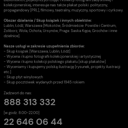
kolekcjonerskiej, interesuje nas także plakat polski: polityczny,
propagandowy [PRL], filmowy, teatralny, muzyczny, sportowy i cyrkowy.
Obszar działania / Skup książek i innych obiektów:
Lublin, Łódź, Warszawa [Mokotów, Śródmieście: Powiśle i Centrum,
Żoliborz, Wola, Ochota, Ursynów, Praga: Saska Kępa, Grochów i inne
dzielnice].
Nasze usługi w zakresie uzupełnienia zbiorów:
- Skup książek [Warszawa, Lublin, Łódź]
- Wycena i kupno fotografii kolekcjonerskiej i artystycznej
- Wycena i kupno kolekcji polskiego plakatu [skup plakatów]
- Wyceniamy i kupujemy polską ilustrację [rysunek, projekty ilustracji
etc.]
- Skup płyt winylowych
- Skup pocztówek wydanych przed 1945 rokiem
Zadzwoń do nas:
888 313 332
[w godz. 8.00-22.00]
22 646 06 44