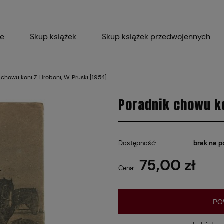
ie
Skup książek
Skup książek przedwojennych
Blog
Skup płyt winylowych 
 chowu koni Z. Hroboni, W. Pruski [1954]
Certyfikat dla M
Poradnik chowu ko
Dostępność:
brak na p
75,00 zł
Cena:
PO