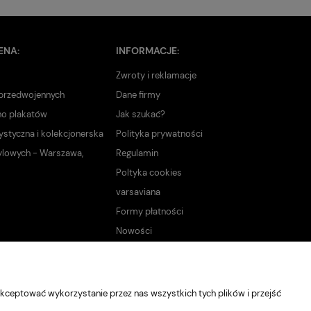
ENA:
INFORMACJE:
Zwroty i reklamacje
 przedwojennych
Dane firmy
no plakatów
Jak szukać?
ystyczna i kolekcjonerska
Polityka prywatności
ylowych - Warszawa,
Regulamin
Poltyka cookies
varsaviana
Formy płatności
Nowości
kceptować wykorzystanie przez nas wszystkich tych plików i przejść