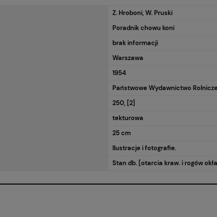
Z. Hroboni, W. Pruski
Poradnik chowu koni
brak informacji
Warszawa
1954
Państwowe Wydawnictwo Rolnicze
250, [2]
tekturowa
25 cm
Ilustracje i fotografie.
Stan db. [otarcia kraw. i rogów okł