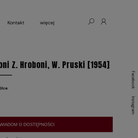
Kontakt
więcej
- Warszawa, Łódź, Lublin
ałej Księgarni 2024-2025
ni Z. Hroboni, W. Pruski [1954]
Facebook
ółce
Instagram
WIADOM O DOSTĘPNOŚCI