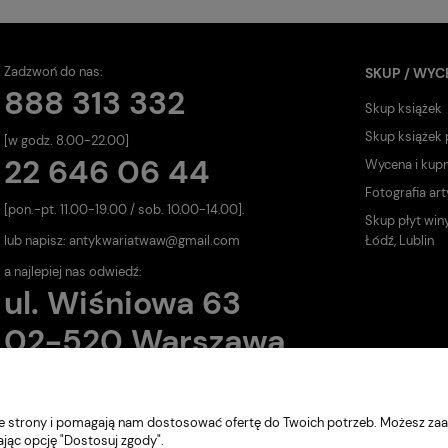
Zadzwoń do nas:
SKUP / WYC
888 313 332
Skup książek
Skup książek
[w godz. 8.00-22.00]
22 646 06 44
Wycena i kup
Fotografia art
[pon.-pt. 11.00-19.00 / sob. 10.00-14.00].
Skup płyt win
lub napisz:
antykwariatwaw@gmail.com
Łódź, Lublin
a najlepiej nas odwiedź:
ul. Wiśniowa 63
02-520 Warszawa
nie strony i pomagają nam dostosować ofertę do Twoich potrzeb. Możesz zaa
ając opcję "Dostosuj zgody".