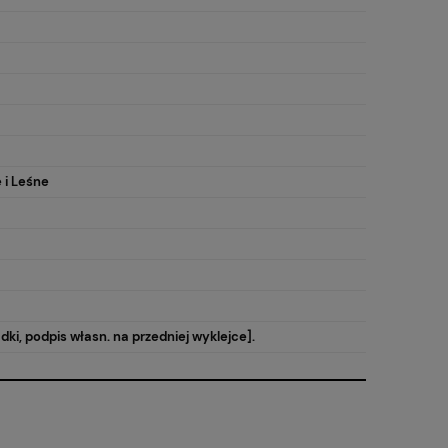
 i Leśne
adki, podpis własn. na przedniej wyklejce].