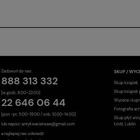
Zadzwoń do nas:
SKUP / WYC
888 313 332
Skup książek
Skup książek
[w godz. 8.00-22.00]
22 646 06 44
Wycena i kup
Fotografia art
[pon.-pt. 11.00-19.00 / sob. 10.00-14.00].
Skup płyt win
lub napisz:
antykwariatwaw@gmail.com
Łódź, Lublin
a najlepiej nas odwiedź: