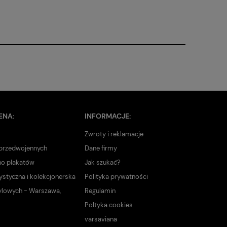
ENA:
INFORMACJE:
Zwroty i reklamacje
 przedwojennych
Dane firmy
no plakatów
Jak szukać?
ystyczna i kolekcjonerska
Polityka prywatności
ylowych - Warszawa,
Regulamin
Poltyka cookies
varsaviana