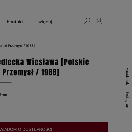
Kontakt
więcej
- Warszawa, Łódź, Lublin
olski Przemysł / 1988]
ałej Księgarni 2024-2025
edlecka Wiesława [Polskie
i Przemysł / 1988]
Facebook
Instagram
ółce
WIADOM O DOSTĘPNOŚCI