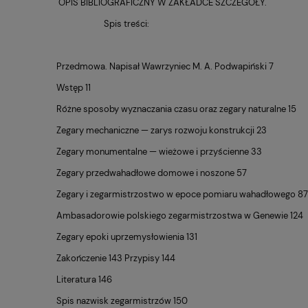
OPIS BIBLIOGRAFICZNY W ZAKŁADCE SZCZEGÓŁY.
Spis treści:
Przedmowa. Napisał Wawrzyniec M. A. Podwapiński 7
Wstęp 11
Różne sposoby wyznaczania czasu oraz zegary naturalne 15
Zegary mechaniczne — zarys rozwoju konstrukcji 23
Zegary monumentalne — wieżowe i przyścienne 33
Zegary przedwahadłowe domowe i noszone 57
Zegary i zegarmistrzostwo w epoce pomiaru wahadłowego 87
Ambasadorowie polskiego zegarmistrzostwa w Genewie 124
Zegary epoki uprzemysłowienia 131
Zakończenie 143 Przypisy 144
Literatura 146
Spis nazwisk zegarmistrzów 150