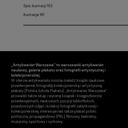
Spis ilustracji 153
Ilustracje 161
„Antykwariat Warszawa” to warszawski antykwariat
naukowy, galeria plakatu oraz fotografii artystycznej i
kolekcjonerskiej.
W ofercie antykwariatu można znaleźć książki naukowe,
przedwojenne, fotografię kolekcjonerską i artystyczną,
plakaty [Polska Szkoła Plakatu]. „Antykwariat Warszawa”
prowadzi także skup i wycenę książek i księgozbiorów
przedwojennych, naukowych, pozycji bibliofilskich,
pojedynczych zdjęć i kolekcji fotografii zabytkowej i
kolekcjonerskiej, interesuje nas także plakat polski:
polityczny, propagandowy [PRL], filmowy, teatralny,
muzyczny, sportowy i cyrkowy.