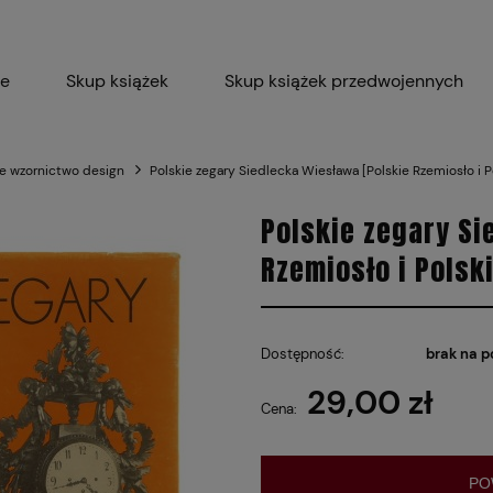
ie
Skup książek
Skup książek przedwojennych
Blog
Skup płyt winylowych 
ne wzornictwo design
Polskie zegary Siedlecka Wiesława [Polskie Rzemiosło i P
Certyfikat dla M
Polskie zegary Si
Rzemiosło i Polsk
Dostępność:
brak na p
29,00 zł
Cena:
PO