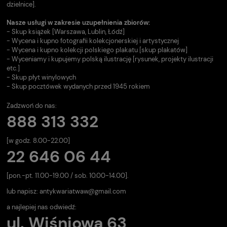
dzielnice].
Nasze usługi w zakresie uzupełnienia zbiorów:
- Skup książek [Warszawa, Lublin, Łódź]
- Wycena i kupno fotografii kolekcjonerskiej i artystycznej
- Wycena i kupno kolekcji polskiego plakatu [skup plakatów]
- Wyceniamy i kupujemy polską ilustrację [rysunek, projekty ilustracji
etc.]
- Skup płyt winylowych
- Skup pocztówek wydanych przed 1945 rokiem
Zadzwoń do nas:
888 313 332
[w godz. 8.00-22.00]
22 646 06 44
[pon.-pt. 11.00-19.00 / sob. 10.00-14.00].
lub napisz:
antykwariatwaw@gmail.com
a najlepiej nas odwiedź:
ul. Wiśniowa 63