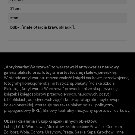
21 cm
stan
bdb-. [małe otarcia kraw. okładki].
„Antykwariat Warszawa” to warszawski antykwariat naukowy,
galeria plakatu oraz fotografii artystycznej i kolekcjonerskiej.
W ofercie antykwariatu można znaleźć książki naukowe, przedwojenne,
fotografię kolekcjonerską i artystyczną, plakaty [Polska Szkoła
Plakatu]. „Antykwariat Warszawa” prowadzi także skup i wycenę
książek i księgozbiorów przedwojennych, naukowych, pozycji
bibliofilskich, pojedynczych zdjęć i kolekcji fotografii zabytkowej i
kolekcjonerskiej, interesuje nas także plakat polski: polityczny,
propagandowy [PRL], filmowy, teatralny, muzyczny, sportowy i cyrkowy.
Obszar działania / Skup książek i innych obiektów:
Lublin, Łódź, Warszawa [Mokotów, Śródmieście: Powiśle i Centrum,
Żoliborz, Wola, Ochota, Ursynów, Praga: Saska Kępa, Grochów i inne