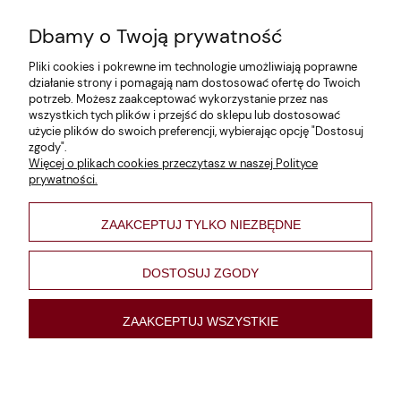
Dbamy o Twoją prywatność
Zwroty i reklamacje
Pliki cookies i pokrewne im technologie umożliwiają poprawne
Dane firmy
działanie strony i pomagają nam dostosować ofertę do Twoich
potrzeb. Możesz zaakceptować wykorzystanie przez nas
Jak szukać?
wszystkich tych plików i przejść do sklepu lub dostosować
użycie plików do swoich preferencji, wybierając opcję "Dostosuj
Polityka prywatności
zgody".
Więcej o plikach cookies przeczytasz w naszej Polityce
Regulamin
prywatności.
Poltyka cookies
ZAAKCEPTUJ TYLKO NIEZBĘDNE
varsaviana
Formy płatności
DOSTOSUJ ZGODY
Nowości
ZAAKCEPTUJ WSZYSTKIE
pokaż pełną wersję strony