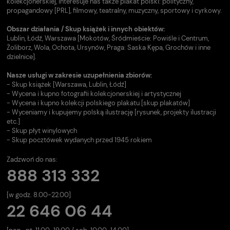
kolekcjonerskiej, interesuje nas także plakat polski: polityczny,
propagandowy [PRL], filmowy, teatralny, muzyczny, sportowy i cyrkowy.
Obszar działania / Skup książek i innych obiektów:
Lublin, Łódź, Warszawa [Mokotów, Śródmieście: Powiśle i Centrum,
Żoliborz, Wola, Ochota, Ursynów, Praga: Saska Kępa, Grochów i inne
dzielnice].
Nasze usługi w zakresie uzupełnienia zbiorów:
- Skup książek [Warszawa, Lublin, Łódź]
- Wycena i kupno fotografii kolekcjonerskiej i artystycznej
- Wycena i kupno kolekcji polskiego plakatu [skup plakatów]
- Wyceniamy i kupujemy polską ilustrację [rysunek, projekty ilustracji
etc.]
- Skup płyt winylowych
- Skup pocztówek wydanych przed 1945 rokiem
Zadzwoń do nas:
888 313 332
[w godz. 8.00-22.00]
22 646 06 44