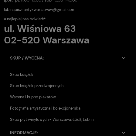
[pon.-pt. 11.00-19.00 / sob. 10.00-14.00].
lub napisz:
antykwariatwaw@gmail.com
a najlepiej nas odwiedź:
ul. Wiśniowa 63
02-520 Warszawa
SKUP / WYCENA:
Skup książek
Skup książek przedwojennych
Wycena i kupno plakatów
Fotografia artystyczna i kolekcjonerska
Skup płyt winylowych - Warszawa, Łódź, Lublin
INFORMACJE: