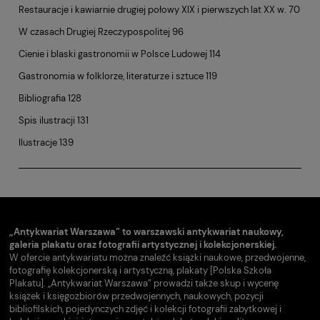
Restauracje i kawiarnie drugiej połowy XIX i pierwszych lat XX w. 70
W czasach Drugiej Rzeczypospolitej 96
Cienie i blaski gastronomii w Polsce Ludowej 114
Gastronomia w folklorze, literaturze i sztuce 119
Bibliografia 128
Spis ilustracji 131
Ilustracje 139
„Antykwariat Warszawa” to warszawski antykwariat naukowy,
galeria plakatu oraz fotografii artystycznej i kolekcjonerskiej.
W ofercie antykwariatu można znaleźć książki naukowe, przedwojenne,
fotografię kolekcjonerską i artystyczną, plakaty [Polska Szkoła
Plakatu]. „Antykwariat Warszawa” prowadzi także skup i wycenę
książek i księgozbiorów przedwojennych, naukowych, pozycji
bibliofilskich, pojedynczych zdjęć i kolekcji fotografii zabytkowej i