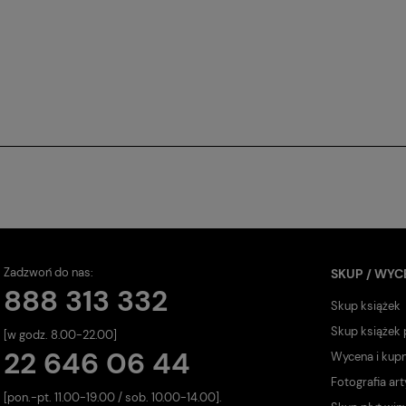
Zadzwoń do nas:
SKUP / WYC
888 313 332
Skup książek
Skup książek
[w godz. 8.00-22.00]
22 646 06 44
Wycena i kup
Fotografia art
[pon.-pt. 11.00-19.00 / sob. 10.00-14.00].