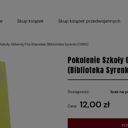
ie
Skup książek
Skup książek przedwojennych
Blog
Skup płyt winylowych 
Szkoły Głównej Fita Stanisław (Biblioteka Syrenki) (1980)
Certyfikat dla M
Pokolenie Szkoły 
(Biblioteka Syrenk
Dostępność:
brak na p
12,00 zł
Cena:
PO