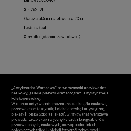
ISBN: 8306004671
Str. 262, [2]
Oprawa płócienna, obwoluta, 20 cm
Ilustr. na tabl.
Stan: db+ (otarcia kraw. obwol.)
„Antykwariat Warszawa” to warszawski antykwariat
naukowy, galeria plakatu oraz fotografii artystycznej i
kolekcjonerskiej.
W ofercie antykwariatu można znaleźć książki naukowe,
przedwojenne, fotografię kolekcjonerską i artystyczną,
plakaty [Polska Szkoła Plakatu]. „Antykwariat Warszawa”
prowadzi także skup i wycenę książek i księgozbiorów
przedwojennych, naukowych, pozycji bibliofilskich,
pojedynczych zdjęć i kolekcji fotografii zabytkowej i