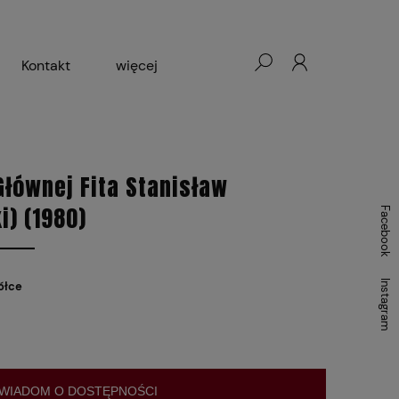
Kontakt
więcej
- Warszawa, Łódź, Lublin
ałej Księgarni 2024-2025
Głównej Fita Stanisław
i) (1980)
Facebook
Instagram
ółce
WIADOM O DOSTĘPNOŚCI