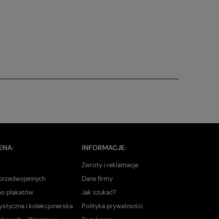
ENA:
INFORMACJE:
Zwroty i reklamacje
 przedwojennych
Dane firmy
no plakatów
Jak szukać?
ystyczna i kolekcjonerska
Polityka prywatności