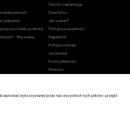
Zwroty i reklamacje
 przedwojennych
Dane firmy
no plakatów
Jak szukać?
ystyczna i kolekcjonerska
Polityka prywatności
ylowych - Warszawa,
Regulamin
Poltyka cookies
varsaviana
Formy płatności
Nowości
kceptować wykorzystanie przez nas wszystkich tych plików i przejść