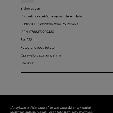
Białowąs Jan
Pogrzeb po sześćdziesięciu czterech latach
Lublin 2009, Wydawnictwo Polihymnia
ISBN: 978837270743X
Str. 222 [1]
Fotografie poza tekstem
Oprawa broszurowa, 21 cm
Stan bdb.
„Antykwariat Warszawa” to warszawski antykwariat
naukowy, galeria plakatu oraz fotografii artystycznej i