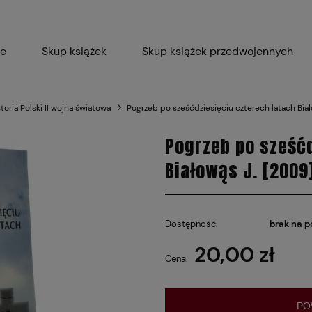
ie
Skup książek
Skup książek przedwojennych
Blog
Skup płyt winylowych 
storia Polski II wojna światowa
Pogrzeb po sześćdziesięciu czterech latach Biał
Certyfikat dla M
Pogrzeb po sześćd
Białowąs J. [2009
Dostępność:
brak na p
20,00 zł
Cena:
PO