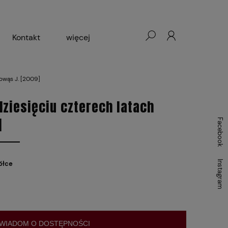
Kontakt
więcej
- Warszawa, Łódź, Lublin
owąs J. [2009]
ałej Księgarni 2024-2025
ziesięciu czterech latach
]
Facebook
Instagram
ółce
WIADOM O DOSTĘPNOŚCI