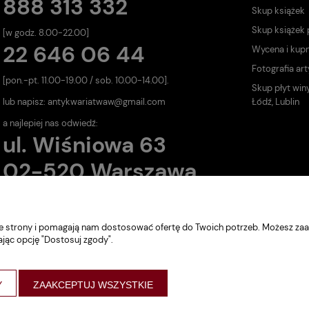
888 313 332
Skup książek
Skup książek
[w godz. 8.00-22.00]
22 646 06 44
Wycena i kup
Fotografia art
[pon.-pt. 11.00-19.00 / sob. 10.00-14.00].
Skup płyt win
lub napisz:
antykwariatwaw@gmail.com
Łódź, Lublin
a najlepiej nas odwiedź:
ul. Wiśniowa 63
02-520 Warszawa
nie strony i pomagają nam dostosować ofertę do Twoich potrzeb. Możesz zaa
ając opcję "Dostosuj zgody".
Y
ZAAKCEPTUJ WSZYSTKIE