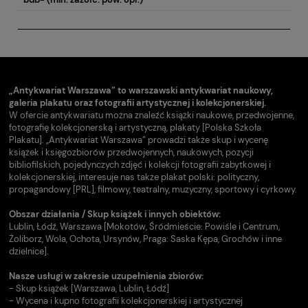
„Antykwariat Warszawa” to warszawski antykwariat naukowy,
galeria plakatu oraz fotografii artystycznej i kolekcjonerskiej.
W ofercie antykwariatu można znaleźć książki naukowe, przedwojenne,
fotografię kolekcjonerską i artystyczną, plakaty [Polska Szkoła
Plakatu]. „Antykwariat Warszawa” prowadzi także skup i wycenę
książek i księgozbiorów przedwojennych, naukowych, pozycji
bibliofilskich, pojedynczych zdjęć i kolekcji fotografii zabytkowej i
kolekcjonerskiej, interesuje nas także plakat polski: polityczny,
propagandowy [PRL], filmowy, teatralny, muzyczny, sportowy i cyrkowy.
Obszar działania / Skup książek i innych obiektów:
Lublin, Łódź, Warszawa [Mokotów, Śródmieście: Powiśle i Centrum,
Żoliborz, Wola, Ochota, Ursynów, Praga: Saska Kępa, Grochów i inne
dzielnice].
Nasze usługi w zakresie uzupełnienia zbiorów:
- Skup książek [Warszawa, Lublin, Łódź]
- Wycena i kupno fotografii kolekcjonerskiej i artystycznej