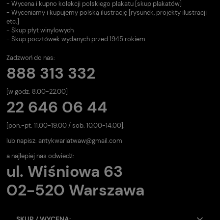
- Wycena i kupno kolekcji polskiego plakatu [skup plakatów]
- Wyceniamy i kupujemy polską ilustrację [rysunek, projekty ilustracji
etc.]
- Skup płyt winylowych
- Skup pocztówek wydanych przed 1945 rokiem
Zadzwoń do nas:
888 313 332
[w godz. 8.00-22.00]
22 646 06 44
[pon.-pt. 11.00-19.00 / sob. 10.00-14.00].
lub napisz:
antykwariatwaw@gmail.com
a najlepiej nas odwiedź:
ul. Wiśniowa 63
02-520 Warszawa
SKUP / WYCENA: