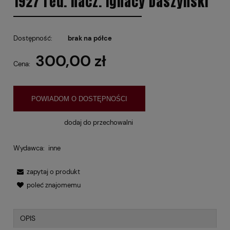
1927 red. nacz. Ignacy Daszyński
Dostępność:
brak na półce
300,00 zł
Cena:
POWIADOM O DOSTĘPNOŚCI
dodaj do przechowalni
Wydawca:
inne
zapytaj o produkt
poleć znajomemu
OPIS