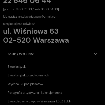
22 646 06 44
[pon.-pt. 11.00-19.00 / sob. 10.00-14.00].
lub napisz:
antykwariatwaw@gmail.com
a najlepiej nas odwiedź:
ul. Wiśniowa 63
02-520 Warszawa
SKUP / WYCENA:
Skup książek
Skup książek przedwojennych
Wycena i kupno plakatów
Fotografia artystyczna i kolekcjonerska
Skup płyt winylowych - Warszawa, Łódź, Lublin