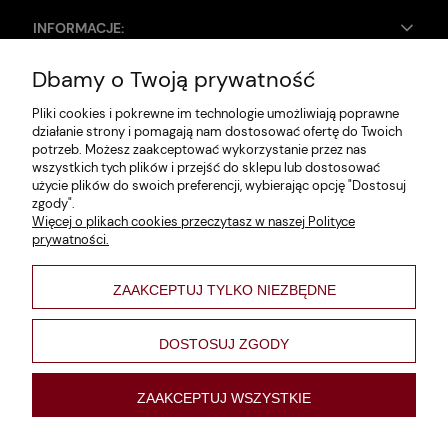
INFORMACJE:
Dbamy o Twoją prywatność
Zwroty i reklamacje
Pliki cookies i pokrewne im technologie umożliwiają poprawne
Dane firmy
działanie strony i pomagają nam dostosować ofertę do Twoich
potrzeb. Możesz zaakceptować wykorzystanie przez nas
Jak szukać?
wszystkich tych plików i przejść do sklepu lub dostosować
użycie plików do swoich preferencji, wybierając opcję "Dostosuj
Polityka prywatności
zgody".
Więcej o plikach cookies przeczytasz w naszej Polityce
Regulamin
prywatności.
Poltyka cookies
ZAAKCEPTUJ TYLKO NIEZBĘDNE
varsaviana
Formy płatności
DOSTOSUJ ZGODY
Nowości
ZAAKCEPTUJ WSZYSTKIE