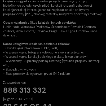
książek i księgozbiorów przedwojennych, naukowych, pozycji
bibliofilskich, pojedynczych zdjęć i kolekcji fotografii zabytkowej i
kolekcjonerskiej, interesuje nas także plakat polski: polityczny,
propagandowy [PRL], filmowy, teatralny, muzyczny, sportowy i cyrkowy.
Obszar działania / Skup książek i innych obiektów:
Lublin, Łódź, Warszawa [Mokotów, Śródmieście: Powiśle i Centrum,
Żoliborz, Wola, Ochota, Ursynów, Praga: Saska Kępa, Grochów i inne
dzielnice].
Nasze usługi w zakresie uzupełnienia zbiorów:
- Skup książek [Warszawa, Lublin, Łódź]
- Wycena i kupno fotografii kolekcjonerskiej i artystycznej
- Wycena i kupno kolekcji polskiego plakatu [skup plakatów]
- Wyceniamy i kupujemy polską ilustrację [rysunek, projekty ilustracji
etc.]
- Skup płyt winylowych
- Skup pocztówek wydanych przed 1945 rokiem
Zadzwoń do nas:
888 313 332
[w godz. 8.00-22.00]