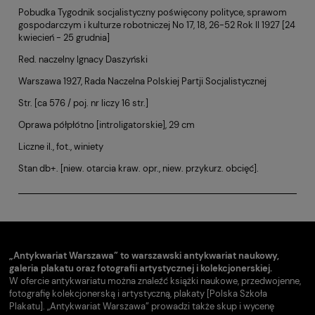
Pobudka Tygodnik socjalistyczny poświęcony polityce, sprawom
gospodarczym i kulturze robotniczej No 17, 18, 26-52 Rok II 1927 [24
kwiecień - 25 grudnia]
Red. naczelny Ignacy Daszyński
Warszawa 1927, Rada Naczelna Polskiej Partji Socjalistycznej
Str. [ca 576 / poj. nr liczy 16 str.]
Oprawa półpłótno [introligatorskie], 29 cm
Liczne il., fot., winiety
Stan db+. [niew. otarcia kraw. opr., niew. przykurz. obcięć].
„Antykwariat Warszawa” to warszawski antykwariat naukowy,
galeria plakatu oraz fotografii artystycznej i kolekcjonerskiej.
W ofercie antykwariatu można znaleźć książki naukowe, przedwojenne,
fotografię kolekcjonerską i artystyczną, plakaty [Polska Szkoła
Plakatu]. „Antykwariat Warszawa” prowadzi także skup i wycenę