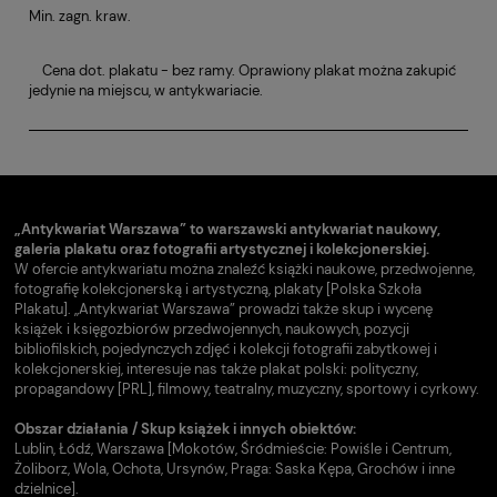
Min. zagn. kraw.
Cena dot. plakatu - bez ramy. Oprawiony plakat można zakupić
jedynie na miejscu, w antykwariacie.
„Antykwariat Warszawa” to warszawski antykwariat naukowy,
galeria plakatu oraz fotografii artystycznej i kolekcjonerskiej.
W ofercie antykwariatu można znaleźć książki naukowe, przedwojenne,
fotografię kolekcjonerską i artystyczną, plakaty [Polska Szkoła
Plakatu]. „Antykwariat Warszawa” prowadzi także skup i wycenę
książek i księgozbiorów przedwojennych, naukowych, pozycji
bibliofilskich, pojedynczych zdjęć i kolekcji fotografii zabytkowej i
kolekcjonerskiej, interesuje nas także plakat polski: polityczny,
propagandowy [PRL], filmowy, teatralny, muzyczny, sportowy i cyrkowy.
Obszar działania / Skup książek i innych obiektów:
Lublin, Łódź, Warszawa [Mokotów, Śródmieście: Powiśle i Centrum,
Żoliborz, Wola, Ochota, Ursynów, Praga: Saska Kępa, Grochów i inne
dzielnice].