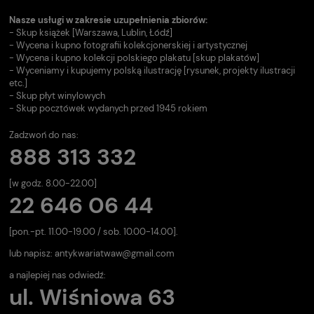
Nasze usługi w zakresie uzupełnienia zbiorów:
- Skup książek [Warszawa, Lublin, Łódź]
- Wycena i kupno fotografii kolekcjonerskiej i artystycznej
- Wycena i kupno kolekcji polskiego plakatu [skup plakatów]
- Wyceniamy i kupujemy polską ilustrację [rysunek, projekty ilustracji
etc.]
- Skup płyt winylowych
- Skup pocztówek wydanych przed 1945 rokiem
Zadzwoń do nas:
888 313 332
[w godz. 8.00-22.00]
22 646 06 44
[pon.-pt. 11.00-19.00 / sob. 10.00-14.00].
lub napisz:
antykwariatwaw@gmail.com
a najlepiej nas odwiedź:
ul. Wiśniowa 63