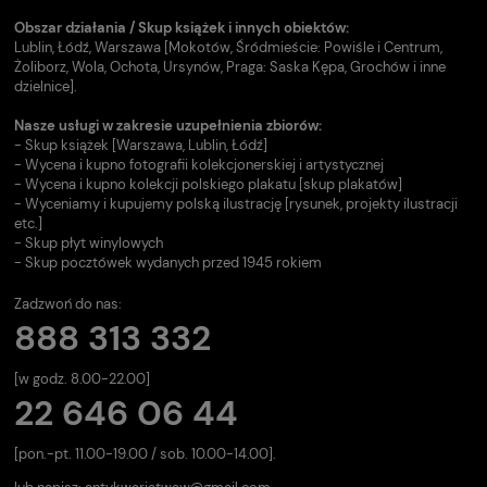
Obszar działania / Skup książek i innych obiektów:
Lublin, Łódź, Warszawa [Mokotów, Śródmieście: Powiśle i Centrum,
Żoliborz, Wola, Ochota, Ursynów, Praga: Saska Kępa, Grochów i inne
dzielnice].
Nasze usługi w zakresie uzupełnienia zbiorów:
- Skup książek [Warszawa, Lublin, Łódź]
- Wycena i kupno fotografii kolekcjonerskiej i artystycznej
- Wycena i kupno kolekcji polskiego plakatu [skup plakatów]
- Wyceniamy i kupujemy polską ilustrację [rysunek, projekty ilustracji
etc.]
- Skup płyt winylowych
- Skup pocztówek wydanych przed 1945 rokiem
Zadzwoń do nas:
888 313 332
[w godz. 8.00-22.00]
22 646 06 44
[pon.-pt. 11.00-19.00 / sob. 10.00-14.00].