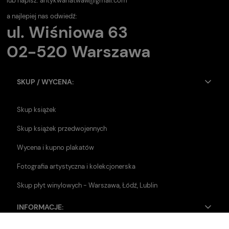
lub napisz:
antykwariatwaw@gmail.com
a najlepiej nas odwiedź:
ul. Wiśniowa 63
02-520 Warszawa
SKUP / WYCENA:
Skup książek
Skup książek przedwojennych
Wycena i kupno plakatów
Fotografia artystyczna i kolekcjonerska
Skup płyt winylowych - Warszawa, Łódź, Lublin
INFORMACJE: