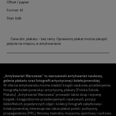
Offset / papier
Format: A1
Stan: bdb
Cena dot. plakatu - bez ramy. Oprawiony plakat można zakupić
jedynie na miejscu, w antykwariacie.
„Antykwariat Warszawa” to warszawski antykwariat naukowy,
galeria plakatu oraz fotografii artystycznej i kolekcjonerskiej.
W ofercie antykwariatu można znaleźć książki naukowe, przedwojenne,
fotografię kolekcjonerską i artystyczną, plakaty [Polska Szkoła
Plakatu]. „Antykwariat Warszawa” prowadzi także skup i wycenę
książek i księgozbiorów przedwojennych, naukowych, pozycji
bibliofilskich, pojedynczych zdjęć i kolekcji fotografii zabytkowej i
kolekcjonerskiej, interesuje nas także plakat polski: polityczny,
propagandowy [PRL], filmowy, teatralny, muzyczny, sportowy i cyrkowy.