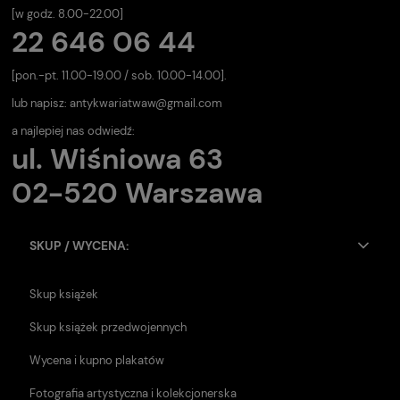
[w godz. 8.00-22.00]
22 646 06 44
[pon.-pt. 11.00-19.00 / sob. 10.00-14.00].
lub napisz:
antykwariatwaw@gmail.com
a najlepiej nas odwiedź:
ul. Wiśniowa 63
02-520 Warszawa
SKUP / WYCENA:
Skup książek
Skup książek przedwojennych
Wycena i kupno plakatów
Fotografia artystyczna i kolekcjonerska