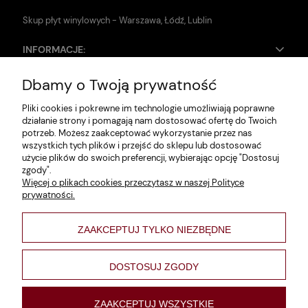
Skup płyt winylowych - Warszawa, Łódź, Lublin
INFORMACJE:
Dbamy o Twoją prywatność
Zwroty i reklamacje
Pliki cookies i pokrewne im technologie umożliwiają poprawne
Dane firmy
działanie strony i pomagają nam dostosować ofertę do Twoich
potrzeb. Możesz zaakceptować wykorzystanie przez nas
Jak szukać?
wszystkich tych plików i przejść do sklepu lub dostosować
użycie plików do swoich preferencji, wybierając opcję "Dostosuj
Polityka prywatności
zgody".
Więcej o plikach cookies przeczytasz w naszej Polityce
Regulamin
prywatności.
Poltyka cookies
ZAAKCEPTUJ TYLKO NIEZBĘDNE
varsaviana
Formy płatności
DOSTOSUJ ZGODY
Nowości
ZAAKCEPTUJ WSZYSTKIE