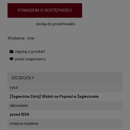
POWIADOM O DOSTĘPNOŚCI
dodaj do przechowalni
Wydawca:
inne
zapytaj o produkt
poleć znajomemu
SZCZEGÓŁY
tytuł
[Żegiestów Zdrój] Widok na Poprad w Żegiestowie
datowanie
przed 1939
miejsce wydania