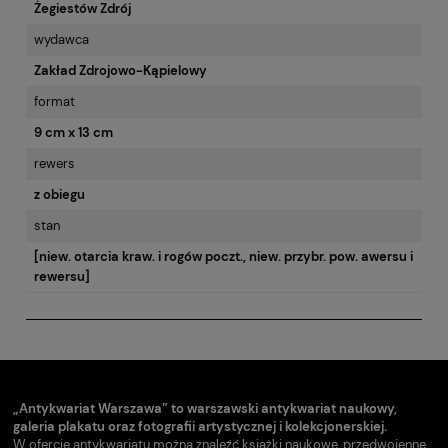
Żegiestów Zdrój
wydawca
Zakład Zdrojowo-Kąpielowy
format
9 cm x 13 cm
rewers
z obiegu
stan
[niew. otarcia kraw. i rogów poczt., niew. przybr. pow. awersu i
rewersu]
„Antykwariat Warszawa” to warszawski antykwariat naukowy,
galeria plakatu oraz fotografii artystycznej i kolekcjonerskiej.
W ofercie antykwariatu można znaleźć książki naukowe, przedwojenne,