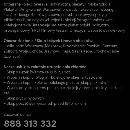
fotografię kolekcjonerską i artystyczną, plakaty [Polska Szkoła
Plakatu]. „Antykwariat Warszawa” prowadzi także skup i wycenę
książek i księgozbiorów przedwojennych, naukowych, pozycji
bibliofilskich, pojedynczych zdjęć i kolekcji fotografii zabytkowej i
kolekcjonerskiej, interesuje nas także plakat polski: polityczny,
propagandowy [PRL], filmowy, teatralny, muzyczny, sportowy i cyrkowy.
Obszar działania / Skup książek i innych obiektów:
Lublin, Łódź, Warszawa [Mokotów, Śródmieście: Powiśle i Centrum,
Żoliborz, Wola, Ochota, Ursynów, Praga: Saska Kępa, Grochów i inne
dzielnice].
Nasze usługi w zakresie uzupełnienia zbiorów:
- Skup książek [Warszawa, Lublin, Łódź]
- Wycena i kupno fotografii kolekcjonerskiej i artystycznej
- Wycena i kupno kolekcji polskiego plakatu [skup plakatów]
- Wyceniamy i kupujemy polską ilustrację [rysunek, projekty ilustracji
etc.]
- Skup płyt winylowych
- Skup pocztówek wydanych przed 1945 rokiem
Zadzwoń do nas:
888 313 332