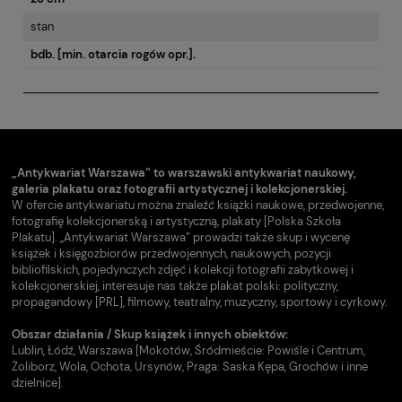
stan
bdb. [min. otarcia rogów opr.].
„Antykwariat Warszawa” to warszawski antykwariat naukowy,
galeria plakatu oraz fotografii artystycznej i kolekcjonerskiej.
W ofercie antykwariatu można znaleźć książki naukowe, przedwojenne,
fotografię kolekcjonerską i artystyczną, plakaty [Polska Szkoła
Plakatu]. „Antykwariat Warszawa” prowadzi także skup i wycenę
książek i księgozbiorów przedwojennych, naukowych, pozycji
bibliofilskich, pojedynczych zdjęć i kolekcji fotografii zabytkowej i
kolekcjonerskiej, interesuje nas także plakat polski: polityczny,
propagandowy [PRL], filmowy, teatralny, muzyczny, sportowy i cyrkowy.
Obszar działania / Skup książek i innych obiektów:
Lublin, Łódź, Warszawa [Mokotów, Śródmieście: Powiśle i Centrum,
Żoliborz, Wola, Ochota, Ursynów, Praga: Saska Kępa, Grochów i inne
dzielnice].