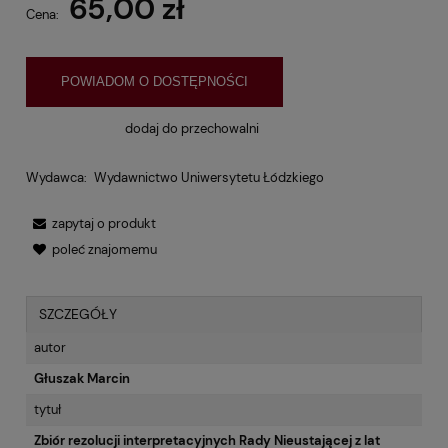
65,00 zł
Cena:
POWIADOM O DOSTĘPNOŚCI
dodaj do przechowalni
Wydawca:
Wydawnictwo Uniwersytetu Łódzkiego
zapytaj o produkt
poleć znajomemu
SZCZEGÓŁY
autor
Głuszak Marcin
tytuł
Zbiór rezolucji interpretacyjnych Rady Nieustającej z lat