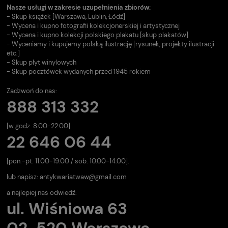
Nasze usługi w zakresie uzupełnienia zbiorów:
- Skup książek [Warszawa, Lublin, Łódź]
- Wycena i kupno fotografii kolekcjonerskiej i artystycznej
- Wycena i kupno kolekcji polskiego plakatu [skup plakatów]
- Wyceniamy i kupujemy polską ilustrację [rysunek, projekty ilustracji
etc.]
- Skup płyt winylowych
- Skup pocztówek wydanych przed 1945 rokiem
Zadzwoń do nas:
888 313 332
[w godz. 8.00-22.00]
22 646 06 44
[pon.-pt. 11.00-19.00 / sob. 10.00-14.00].
lub napisz:
antykwariatwaw@gmail.com
a najlepiej nas odwiedź:
ul. Wiśniowa 63
02-520 Warszawa