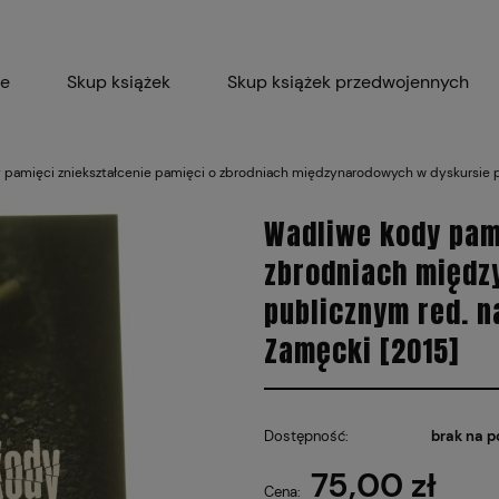
ie
Skup książek
Skup książek przedwojennych
Blog
Skup płyt winylowych 
pamięci zniekształcenie pamięci o zbrodniach międzynarodowych w dyskursie pu
Certyfikat dla M
Wadliwe kody pami
zbrodniach międz
publicznym red. n
Zamęcki [2015]
Dostępność:
brak na p
75,00 zł
Cena: