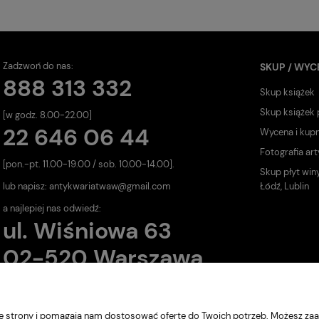
Zadzwoń do nas:
SKUP / WYC
888 313 332
Skup książek
Skup książek
[w godz. 8.00-22.00]
22 646 06 44
Wycena i kup
Fotografia art
[pon.-pt. 11.00-19.00 / sob. 10.00-14.00].
Skup płyt win
lub napisz:
antykwariatwaw@gmail.com
Łódź, Lublin
a najlepiej nas odwiedź:
ul. Wiśniowa 63
02-520 Warszawa
nie strony i pomagają nam dostosować ofertę do Twoich potrzeb. Możesz zaa