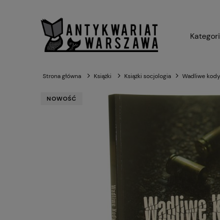
Kategor
Strona główna
Książki
Książki socjologia
Wadliwe kody 
NOWOŚĆ