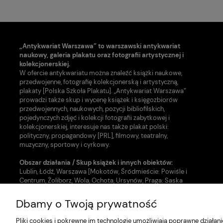
„Antykwariat Warszawa” to warszawski antykwariat
naukowy, galeria plakatu oraz fotografii artystycznej i
kolekcjonerskiej.
W ofercie antykwariatu można znaleźć książki naukowe,
przedwojenne, fotografię kolekcjonerską i artystyczną,
plakaty [Polska Szkoła Plakatu]. „Antykwariat Warszawa”
prowadzi także skup i wycenę książek i księgozbiorów
przedwojennych, naukowych, pozycji bibliofilskich,
pojedynczych zdjęć i kolekcji fotografii zabytkowej i
kolekcjonerskiej, interesuje nas także plakat polski:
polityczny, propagandowy [PRL], filmowy, teatralny,
muzyczny, sportowy i cyrkowy.
Obszar działania / Skup książek i innych obiektów:
Lublin, Łódź, Warszawa [Mokotów, Śródmieście: Powiśle i
Centrum, Żoliborz, Wola, Ochota, Ursynów, Praga: Saska
Kępa, Grochów i inne dzielnice].
Dbamy o Twoją prywatność
Nasze usługi w zakresie uzupełnienia zbiorów:
- Skup książek [Warszawa, Lublin, Łódź]
Pliki cookies i pokrewne im technologie umożliwiają poprawne działa