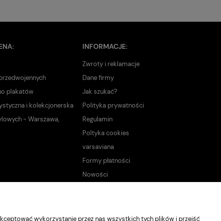
ENA:
INFORMACJE:
Zwroty i reklamacje
 przedwojennych
Dane firmy
no plakatów
Jak szukać?
ystyczna i kolekcjonerska
Polityka prywatności
ylowych - Warszawa,
Regulamin
Poltyka cookies
varsaviana
Formy płatności
Nowości
kceptować wykorzystanie przez nas wszystkich tych plików i przejść