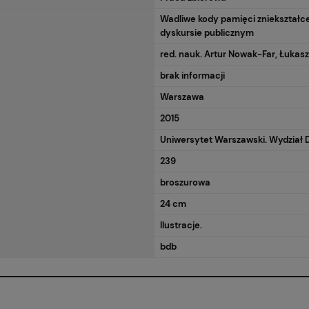
Wadliwe kody pamięci zniekształ
dyskursie publicznym
red. nauk. Artur Nowak-Far, Łukas
brak informacji
Warszawa
2015
Uniwersytet Warszawski. Wydział D
239
broszurowa
24 cm
Ilustracje.
bdb