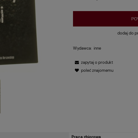
PO
dodaj do p
Wydawca:
inne
zapytaj o produkt
poleć znajomemu
Praca zbiorowa