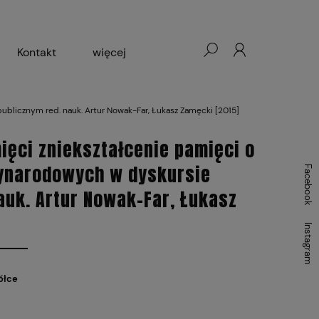
Kontakt
więcej
- Warszawa, Łódź, Lublin
blicznym red. nauk. Artur Nowak-Far, Łukasz Zamęcki [2015]
ałej Księgarni 2024-2025
ęci zniekształcenie pamięci o
ynarodowych w dyskursie
Facebook
auk. Artur Nowak-Far, Łukasz
Instagram
ółce