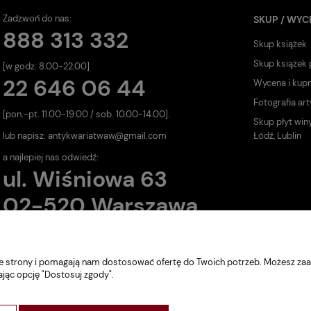
Zadzwoń do nas:
SKUP / WYC
888 313 332
Skup książek
Skup książek
[w godz. 8.00-22.00]
22 646 06 44
Wycena i kup
Fotografia art
[pon.-pt. 11.00-19.00 / sob. 10.00-14.00].
Skup płyt win
lub napisz:
antykwariatwaw@gmail.com
Łódź, Lublin
a najlepiej nas odwiedź:
ul. Wiśniowa 63
02-520 Warszawa
nie strony i pomagają nam dostosować ofertę do Twoich potrzeb. Możesz zaa
ając opcję "Dostosuj zgody".