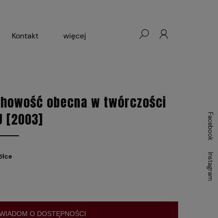
Kontakt
więcej
- Warszawa, Łódź, Lublin
ałej Księgarni 2024-2025
chowość obecna w twórczości
J [2003]
Facebook
Instagram
ółce
WIADOM O DOSTĘPNOŚCI