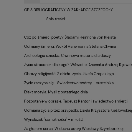
OPIS BIBLIOGRAFICZNY W ZAKŁADCE SZCZEGÓŁY.
Spis treści:
Cóż po śmierci poety? Śladami Heinricha von Kleista
Odmiany śmierci. Wokół Hanemanna Stefana Chwina
Archeologia dziecka. Chwinowa materia dla duszy
Życie stracone- dla kogo? Wświetle Dziennika Andrzej Kijows
Obrazy religijność. Z dzieła-życia Józefa Czapskiego
Życie zaczyna się... Świadectwo twórcy - pustelnika
Efekt motyla. Myśli z ostatniego dnia
Pozostanie w obrazie. Tadeusz Kantor i świadectwo śmierci
Odmiana życia przez przypadki. Dzieła Krzysztofa Kieślowskie
Wynalazek "samotności" - miłość
Za głosem serca. W duchu poezji Wiesławy Szymborskiej