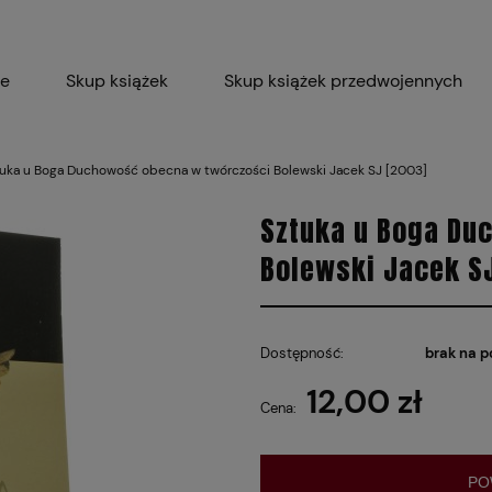
ie
Skup książek
Skup książek przedwojennych
Blog
Skup płyt winylowych 
uka u Boga Duchowość obecna w twórczości Bolewski Jacek SJ [2003]
Certyfikat dla M
Sztuka u Boga Du
Bolewski Jacek S
Dostępność:
brak na p
12,00 zł
Cena:
PO