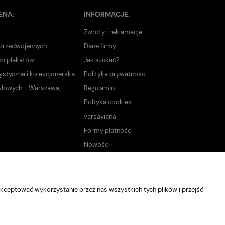
ENA:
INFORMACJE:
Zwroty i reklamacje
 przedwojennych
Dane firmy
no plakatów
Jak szukać?
ystyczna i kolekcjonerska
Polityka prywatności
ylowych - Warszawa,
Regulamin
Poltyka cookies
varsaviana
Formy płatności
Nowości
kceptować wykorzystanie przez nas wszystkich tych plików i przejść