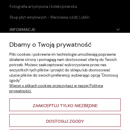
Fotografia artystyczna i kolekcjonerska
Skup płyt winylowych - Warszawa, Łódź, Lublin
INFORMACJE:
Dbamy o Twoją prywatność
Zwroty i reklamacje
Pliki cookies i pokrewne im technologie umożliwiają poprawne
Dane firmy
działanie strony i pomagają nam dostosować ofertę do Twoich
potrzeb. Możesz zaakceptować wykorzystanie przez nas
Jak szukać?
wszystkich tych plików i przejść do sklepu lub dostosować
użycie plików do swoich preferencji, wybierając opcję "Dostosuj
Polityka prywatności
zgody".
Więcej o plikach cookies przeczytasz w naszej Polityce
Regulamin
prywatności.
Poltyka cookies
ZAAKCEPTUJ TYLKO NIEZBĘDNE
varsaviana
Formy płatności
DOSTOSUJ ZGODY