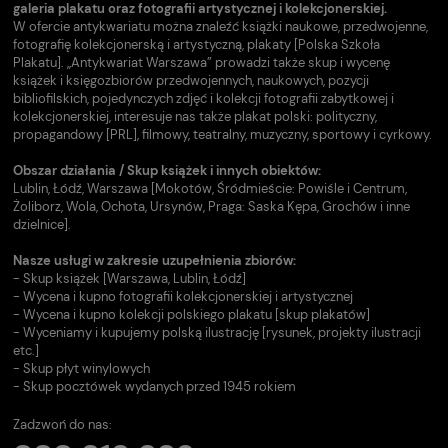
galeria plakatu oraz fotografii artystycznej i kolekcjonerskiej.
W ofercie antykwariatu można znaleźć książki naukowe, przedwojenne,
fotografię kolekcjonerską i artystyczną, plakaty [Polska Szkoła
Plakatu]. „Antykwariat Warszawa” prowadzi także skup i wycenę
książek i księgozbiorów przedwojennych, naukowych, pozycji
bibliofilskich, pojedynczych zdjęć i kolekcji fotografii zabytkowej i
kolekcjonerskiej, interesuje nas także plakat polski: polityczny,
propagandowy [PRL], filmowy, teatralny, muzyczny, sportowy i cyrkowy.
Obszar działania / Skup książek i innych obiektów:
Lublin, Łódź, Warszawa [Mokotów, Śródmieście: Powiśle i Centrum,
Żoliborz, Wola, Ochota, Ursynów, Praga: Saska Kępa, Grochów i inne
dzielnice].
Nasze usługi w zakresie uzupełnienia zbiorów:
- Skup książek [Warszawa, Lublin, Łódź]
- Wycena i kupno fotografii kolekcjonerskiej i artystycznej
- Wycena i kupno kolekcji polskiego plakatu [skup plakatów]
- Wyceniamy i kupujemy polską ilustrację [rysunek, projekty ilustracji
etc.]
- Skup płyt winylowych
- Skup pocztówek wydanych przed 1945 rokiem
Zadzwoń do nas: