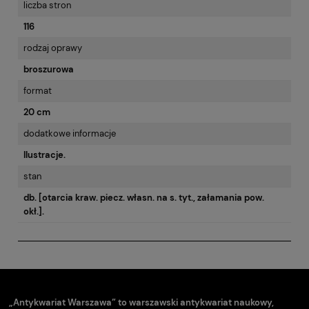
liczba stron
116
rodzaj oprawy
broszurowa
format
20 cm
dodatkowe informacje
Ilustracje.
stan
db. [otarcia kraw. piecz. własn. na s. tyt., załamania pow.
okł.].
„Antykwariat Warszawa” to warszawski antykwariat naukowy,