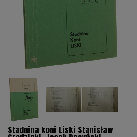
Stadnina koni Liski Stanisław