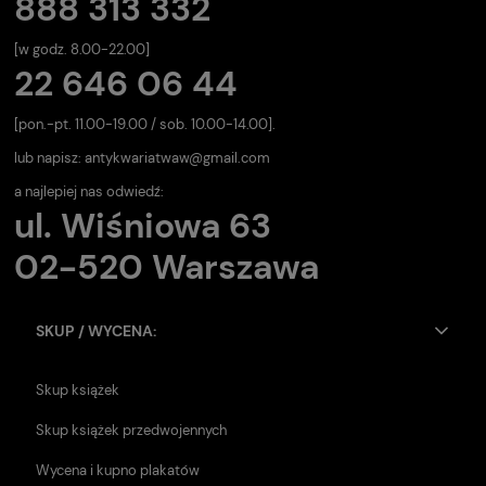
888 313 332
[w godz. 8.00-22.00]
22 646 06 44
[pon.-pt. 11.00-19.00 / sob. 10.00-14.00].
lub napisz:
antykwariatwaw@gmail.com
a najlepiej nas odwiedź:
ul. Wiśniowa 63
02-520 Warszawa
SKUP / WYCENA:
Skup książek
Skup książek przedwojennych
Wycena i kupno plakatów