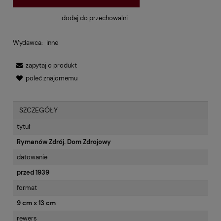
dodaj do przechowalni
Wydawca:
inne
zapytaj o produkt
poleć znajomemu
SZCZEGÓŁY
tytuł
Rymanów Zdrój. Dom Zdrojowy
datowanie
przed 1939
format
9 cm x 13 cm
rewers