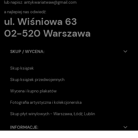
lub napisz:
antykwariatwaw@gmail.com
a najlepiej nas odwiedź:
ul. Wiśniowa 63
02-520 Warszawa
SKUP / WYCENA:
Skup książek
Skup książek przedwojennych
Wycena i kupno plakatów
Fotografia artystyczna i kolekcjonerska
Skup płyt winylowych - Warszawa, Łódź, Lublin
INFORMACJE: