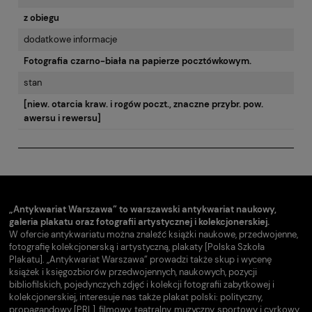
z obiegu
dodatkowe informacje
Fotografia czarno-biała na papierze pocztówkowym.
stan
[niew. otarcia kraw. i rogów poczt., znaczne przybr. pow.
awersu i rewersu]
„Antykwariat Warszawa” to warszawski antykwariat naukowy,
galeria plakatu oraz fotografii artystycznej i kolekcjonerskiej.
W ofercie antykwariatu można znaleźć książki naukowe, przedwojenne,
fotografię kolekcjonerską i artystyczną, plakaty [Polska Szkoła
Plakatu]. „Antykwariat Warszawa” prowadzi także skup i wycenę
książek i księgozbiorów przedwojennych, naukowych, pozycji
bibliofilskich, pojedynczych zdjęć i kolekcji fotografii zabytkowej i
kolekcjonerskiej, interesuje nas także plakat polski: polityczny,
propagandowy [PRL], filmowy, teatralny, muzyczny, sportowy i cyrkowy.