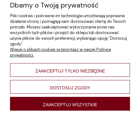
Dbamy o Twoją prywatność
Zwroty i reklamacje
Pliki cookies i pokrewne im technologie umożliwiają poprawne
Dane firmy
działanie strony i pomagają nam dostosować ofertę do Twoich
potrzeb. Możesz zaakceptować wykorzystanie przez nas
Jak szukać?
wszystkich tych plików i przejść do sklepu lub dostosować
użycie plików do swoich preferencji, wybierając opcję "Dostosuj
Polityka prywatności
zgody".
Więcej o plikach cookies przeczytasz w naszej Polityce
Regulamin
prywatności.
Poltyka cookies
ZAAKCEPTUJ TYLKO NIEZBĘDNE
varsaviana
Formy płatności
DOSTOSUJ ZGODY
Nowości
ZAAKCEPTUJ WSZYSTKIE
pokaż pełną wersję strony
Sklep internetowy Shoper Premium