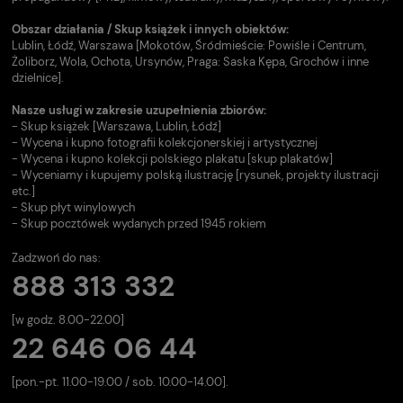
Obszar działania / Skup książek i innych obiektów:
Lublin, Łódź, Warszawa [Mokotów, Śródmieście: Powiśle i Centrum,
Żoliborz, Wola, Ochota, Ursynów, Praga: Saska Kępa, Grochów i inne
dzielnice].
Nasze usługi w zakresie uzupełnienia zbiorów:
- Skup książek [Warszawa, Lublin, Łódź]
- Wycena i kupno fotografii kolekcjonerskiej i artystycznej
- Wycena i kupno kolekcji polskiego plakatu [skup plakatów]
- Wyceniamy i kupujemy polską ilustrację [rysunek, projekty ilustracji
etc.]
- Skup płyt winylowych
- Skup pocztówek wydanych przed 1945 rokiem
Zadzwoń do nas:
888 313 332
[w godz. 8.00-22.00]
22 646 06 44
[pon.-pt. 11.00-19.00 / sob. 10.00-14.00].