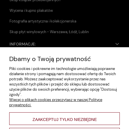
Wycena i kupno plakatów
Fotografia artystyczna i kolekcjonerska
Skup płyt winylowych - Warszawa, Łódź, Lublin
INFORMACJE:
Dbamy o Twoją prywatność
Zwroty i reklamacje
Pliki cookies i pokrewne im technologie umożliwiają poprawne
Dane firmy
działanie strony i pomagają nam dostosować ofertę do Twoich
potrzeb. Możesz zaakceptować wykorzystanie przez nas
Jak szukać?
wszystkich tych plików i przejść do sklepu lub dostosować
użycie plików do swoich preferencji, wybierając opcję "Dostosuj
Polityka prywatności
zgody".
Więcej o plikach cookies przeczytasz w naszej Polityce
Regulamin
prywatności.
Poltyka cookies
ZAAKCEPTUJ TYLKO NIEZBĘDNE
varsaviana