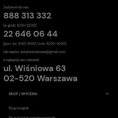
Zadzwoń do nas:
888 313 332
[w godz. 8.00-22.00]
22 646 06 44
[pon.-pt. 11.00-19.00 / sob. 10.00-14.00].
lub napisz:
antykwariatwaw@gmail.com
a najlepiej nas odwiedź:
ul. Wiśniowa 63
02-520 Warszawa
SKUP / WYCENA:
Skup książek
Skup książek przedwojennych