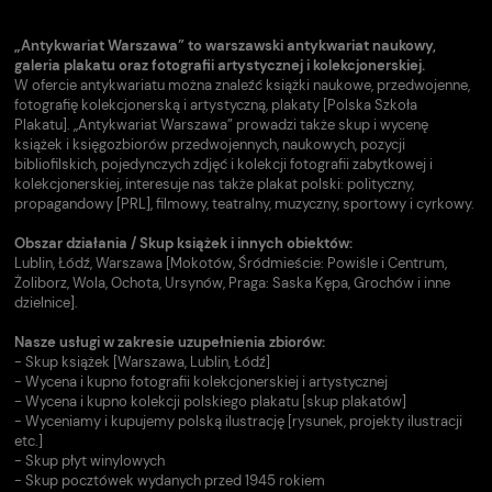
„Antykwariat Warszawa” to warszawski antykwariat naukowy,
galeria plakatu oraz fotografii artystycznej i kolekcjonerskiej.
W ofercie antykwariatu można znaleźć książki naukowe, przedwojenne,
fotografię kolekcjonerską i artystyczną, plakaty [Polska Szkoła
Plakatu]. „Antykwariat Warszawa” prowadzi także skup i wycenę
książek i księgozbiorów przedwojennych, naukowych, pozycji
bibliofilskich, pojedynczych zdjęć i kolekcji fotografii zabytkowej i
kolekcjonerskiej, interesuje nas także plakat polski: polityczny,
propagandowy [PRL], filmowy, teatralny, muzyczny, sportowy i cyrkowy.
Obszar działania / Skup książek i innych obiektów:
Lublin, Łódź, Warszawa [Mokotów, Śródmieście: Powiśle i Centrum,
Żoliborz, Wola, Ochota, Ursynów, Praga: Saska Kępa, Grochów i inne
dzielnice].
Nasze usługi w zakresie uzupełnienia zbiorów:
- Skup książek [Warszawa, Lublin, Łódź]
- Wycena i kupno fotografii kolekcjonerskiej i artystycznej
- Wycena i kupno kolekcji polskiego plakatu [skup plakatów]
- Wyceniamy i kupujemy polską ilustrację [rysunek, projekty ilustracji
etc.]
- Skup płyt winylowych
- Skup pocztówek wydanych przed 1945 rokiem