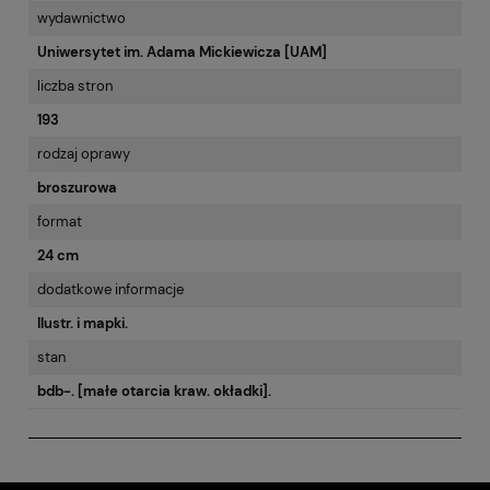
wydawnictwo
Uniwersytet im. Adama Mickiewicza [UAM]
liczba stron
193
rodzaj oprawy
broszurowa
format
24 cm
dodatkowe informacje
Ilustr. i mapki.
stan
bdb-. [małe otarcia kraw. okładki].