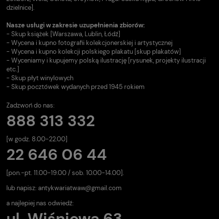
dzielnice].
Nasze usługi w zakresie uzupełnienia zbiorów:
- Skup książek [Warszawa, Lublin, Łódź]
- Wycena i kupno fotografii kolekcjonerskiej i artystycznej
- Wycena i kupno kolekcji polskiego plakatu [skup plakatów]
- Wyceniamy i kupujemy polską ilustrację [rysunek, projekty ilustracji
etc.]
- Skup płyt winylowych
- Skup pocztówek wydanych przed 1945 rokiem
Zadzwoń do nas:
888 313 332
[w godz. 8.00-22.00]
22 646 06 44
[pon.-pt. 11.00-19.00 / sob. 10.00-14.00].
lub napisz:
antykwariatwaw@gmail.com
a najlepiej nas odwiedź:
ul. Wiśniowa 63