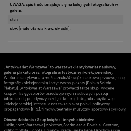
UWAGA: spis treści znajduje się na kolejnych fotografiach w
galerii.
stan
db+. [małe otarcia kraw. okładki].
„Antykwariat Warszawa” to warszawski antykwariat naukowy,
galeria plakatu oraz fotografii artystycznej i kolekcjonerskiej.
W ofercie antykwariatu można znaleźć książki naukowe, przedwojenne,
fotografię kolekcjonerską i artystyczną, plakaty [Polska Szkoła
Plakatu]. „Antykwariat Warszawa” prowadzi także skup i wycenę
książek i księgozbiorów przedwojennych, naukowych, pozycji
bibliofilskich, pojedynczych zdjęć i kolekcji fotografii zabytkowej i
kolekcjonerskiej, interesuje nas także plakat polski: polityczny,
propagandowy [PRL], filmowy, teatralny, muzyczny, sportowy i cyrkowy.
Obszar działania / Skup książek i innych obiektów:
Lublin, Łódź, Warszawa [Mokotów, Śródmieście: Powiśle i Centrum,
Żoliborz, Wola, Ochota, Ursynów, Praga: Saska Kępa, Grochów i inne