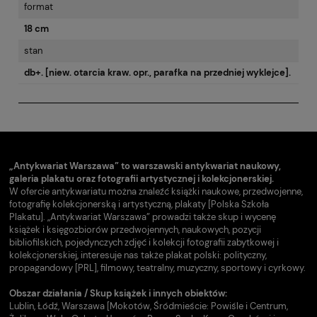
format
18 cm
stan
db+. [niew. otarcia kraw. opr., parafka na przedniej wyklejce].
„Antykwariat Warszawa” to warszawski antykwariat naukowy,
galeria plakatu oraz fotografii artystycznej i kolekcjonerskiej.
W ofercie antykwariatu można znaleźć książki naukowe, przedwojenne,
fotografię kolekcjonerską i artystyczną, plakaty [Polska Szkoła
Plakatu]. „Antykwariat Warszawa” prowadzi także skup i wycenę
książek i księgozbiorów przedwojennych, naukowych, pozycji
bibliofilskich, pojedynczych zdjęć i kolekcji fotografii zabytkowej i
kolekcjonerskiej, interesuje nas także plakat polski: polityczny,
propagandowy [PRL], filmowy, teatralny, muzyczny, sportowy i cyrkowy.
Obszar działania / Skup książek i innych obiektów:
Lublin, Łódź, Warszawa [Mokotów, Śródmieście: Powiśle i Centrum,