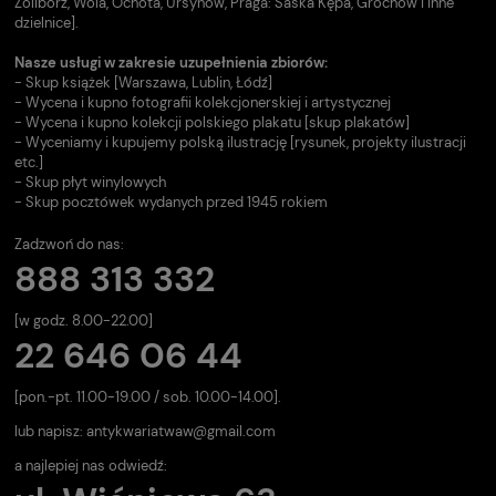
Żoliborz, Wola, Ochota, Ursynów, Praga: Saska Kępa, Grochów i inne
dzielnice].
Nasze usługi w zakresie uzupełnienia zbiorów:
- Skup książek [Warszawa, Lublin, Łódź]
- Wycena i kupno fotografii kolekcjonerskiej i artystycznej
- Wycena i kupno kolekcji polskiego plakatu [skup plakatów]
- Wyceniamy i kupujemy polską ilustrację [rysunek, projekty ilustracji
etc.]
- Skup płyt winylowych
- Skup pocztówek wydanych przed 1945 rokiem
Zadzwoń do nas:
888 313 332
[w godz. 8.00-22.00]
22 646 06 44
[pon.-pt. 11.00-19.00 / sob. 10.00-14.00].
lub napisz:
antykwariatwaw@gmail.com
a najlepiej nas odwiedź: