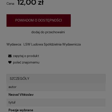
12,00 zł
Cena:
POWIADOM O DOSTĘPNOŚCI
dodaj do przechowalni
Wydawca:
LSW Ludowa Spółdzielnia Wydawnicza
zapytaj o produkt
poleć znajomemu
SZCZEGÓŁY
autor
Nezval Vítězslav
tytuł
Poezje wybrane