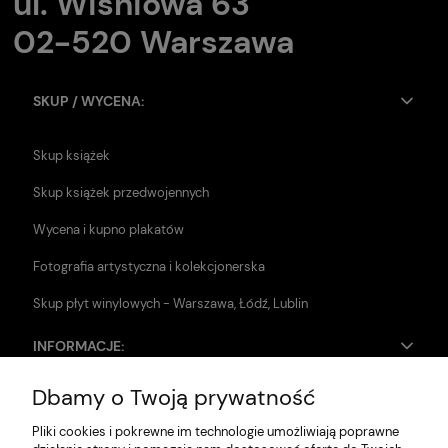
ul. Wiśniowa 63
02-520 Warszawa
SKUP / WYCENA:
Skup książek
Skup książek przedwojennych
Wycena i kupno plakatów
Fotografia artystyczna i kolekcjonerska
Skup płyt winylowych - Warszawa, Łódź, Lublin
INFORMACJE:
Dbamy o Twoją prywatność
Zwroty i reklamacje
Pliki cookies i pokrewne im technologie umożliwiają poprawne
Dane firmy