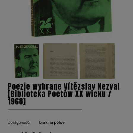
Poezje wybrane Vítězslav Nezval
[Biblioteka Poetów XX wieku /
1968]
Dostępność:
brak na półce