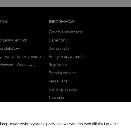
ENA:
INFORMACJE:
Zwroty i reklamacje
 przedwojennych
Dane firmy
no plakatów
Jak szukać?
ystyczna i kolekcjonerska
Polityka prywatności
ylowych - Warszawa,
Regulamin
Poltyka cookies
varsaviana
Formy płatności
Nowości
kceptować wykorzystanie przez nas wszystkich tych plików i przejść