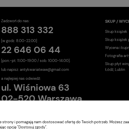
Zadzwoń do nas:
SKUP / WYC
888 313 332
Skup książek
Skup książek
[w godz. 8.00-22.00]
22 646 06 44
Wycena i kup
Fotografia art
[pon.-pt. 11.00-19.00 / sob. 10.00-14.00].
Skup płyt win
lub napisz:
antykwariatwaw@gmail.com
Łódź, Lublin
a najlepiej nas odwiedź:
ul. Wiśniowa 63
02-520 Warszawa
nie strony i pomagają nam dostosować ofertę do Twoich potrzeb. Możesz zaa
ając opcję "Dostosuj zgody".