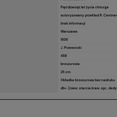
Pięćdziesiąt lat życia chirurga
autoryzowany przekład R. Centne
brak informacji
Warszawa
1936
J. Przeworski
458
broszurowa
25 cm
Okładka broszurowa bez nadruku.
db+. [niew. otarcia kraw. opr., dedy