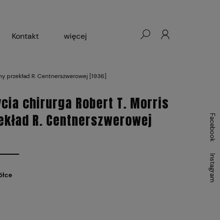
Kontakt
więcej
- Warszawa, Łódź, Lublin
wany przekład R. Centnerszwerowej [1936]
ałej Księgarni 2024-2025
ycia chirurga Robert T. Morris
ekład R. Centnerszwerowej
Facebook
Instagram
ółce