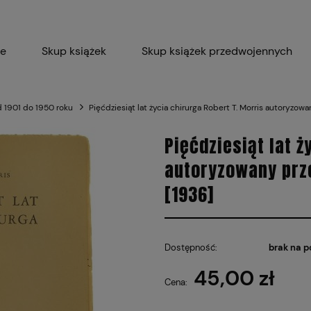
ie
Skup książek
Skup książek przedwojennych
Blog
Skup płyt winylowych 
d 1901 do 1950 roku
Pięćdziesiąt lat życia chirurga Robert T. Morris autoryzo
Certyfikat dla M
Pięćdziesiąt lat ż
autoryzowany prz
[1936]
Dostępność:
brak na p
45,00 zł
Cena: