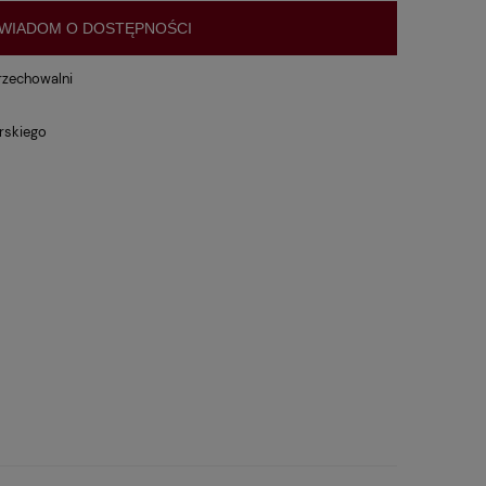
WIADOM O DOSTĘPNOŚCI
rzechowalni
rskiego