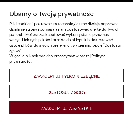
Dbamy o Twoją prywatność
Zwroty i reklamacje
Pliki cookies i pokrewne im technologie umożliwiają poprawne
Dane firmy
działanie strony i pomagają nam dostosować ofertę do Twoich
potrzeb. Możesz zaakceptować wykorzystanie przez nas
Jak szukać?
wszystkich tych plików i przejść do sklepu lub dostosować
użycie plików do swoich preferencji, wybierając opcję "Dostosuj
Polityka prywatności
zgody".
Więcej o plikach cookies przeczytasz w naszej Polityce
Regulamin
prywatności.
Poltyka cookies
ZAAKCEPTUJ TYLKO NIEZBĘDNE
varsaviana
Formy płatności
DOSTOSUJ ZGODY
Nowości
ZAAKCEPTUJ WSZYSTKIE
pokaż pełną wersję strony