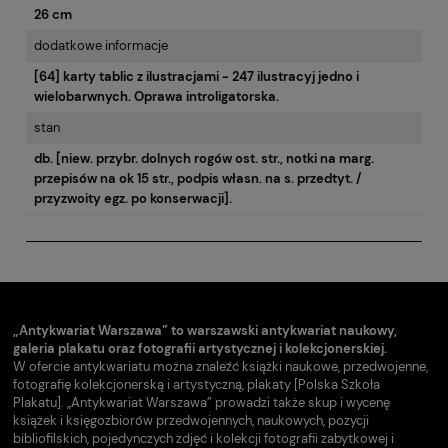
26 cm
dodatkowe informacje
[64] karty tablic z ilustracjami - 247 ilustracyj jedno i
wielobarwnych. Oprawa introligatorska.
stan
db. [niew. przybr. dolnych rogów ost. str., notki na marg.
przepisów na ok 15 str., podpis własn. na s. przedtyt. /
przyzwoity egz. po konserwacji].
„Antykwariat Warszawa” to warszawski antykwariat naukowy,
galeria plakatu oraz fotografii artystycznej i kolekcjonerskiej.
W ofercie antykwariatu można znaleźć książki naukowe, przedwojenne,
fotografię kolekcjonerską i artystyczną, plakaty [Polska Szkoła
Plakatu]. „Antykwariat Warszawa” prowadzi także skup i wycenę
książek i księgozbiorów przedwojennych, naukowych, pozycji
bibliofilskich, pojedynczych zdjęć i kolekcji fotografii zabytkowej i