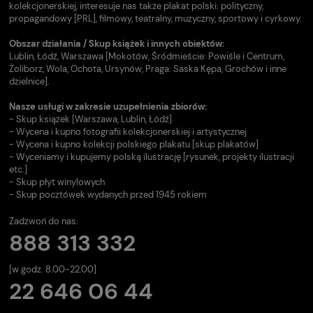
kolekcjonerskiej, interesuje nas także plakat polski: polityczny,
propagandowy [PRL], filmowy, teatralny, muzyczny, sportowy i cyrkowy.
Obszar działania / Skup książek i innych obiektów:
Lublin, Łódź, Warszawa [Mokotów, Śródmieście: Powiśle i Centrum,
Żoliborz, Wola, Ochota, Ursynów, Praga: Saska Kępa, Grochów i inne
dzielnice].
Nasze usługi w zakresie uzupełnienia zbiorów:
- Skup książek [Warszawa, Lublin, Łódź]
- Wycena i kupno fotografii kolekcjonerskiej i artystycznej
- Wycena i kupno kolekcji polskiego plakatu [skup plakatów]
- Wyceniamy i kupujemy polską ilustrację [rysunek, projekty ilustracji
etc.]
- Skup płyt winylowych
- Skup pocztówek wydanych przed 1945 rokiem
Zadzwoń do nas:
888 313 332
[w godz. 8.00-22.00]
22 646 06 44