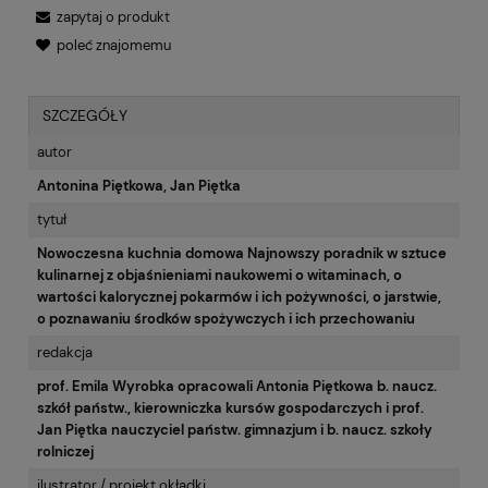
zapytaj o produkt
poleć znajomemu
SZCZEGÓŁY
autor
Antonina Piętkowa, Jan Piętka
tytuł
Nowoczesna kuchnia domowa Najnowszy poradnik w sztuce
kulinarnej z objaśnieniami naukowemi o witaminach, o
wartości kalorycznej pokarmów i ich pożywności, o jarstwie,
o poznawaniu środków spożywczych i ich przechowaniu
redakcja
prof. Emila Wyrobka opracowali Antonia Piętkowa b. naucz.
szkół państw., kierowniczka kursów gospodarczych i prof.
Jan Piętka nauczyciel państw. gimnazjum i b. naucz. szkoły
rolniczej
ilustrator / projekt okładki