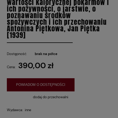
wartości kalorycznej pokarmów i
ich pożywności, o jarstwie, o
poznawaniu środków
spożywczych i ich przechowaniu
Antonina Piętkowa, Jan Piętka
[1939]
Dostępność:
brak na półce
390,00 zł
Cena:
POWIADOM O DOSTĘPNOŚCI
dodaj do przechowalni
Wydawca:
inne