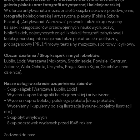
galeria plakatu oraz fotografii artystycznej i kolekcjonerskiej.
W ofercie antykwariatu można znaleźć książki naukowe, przedwojenne,
fotografię kolekcjonerską i artystyczną, plakaty [Polska Szkoła
Plakatu]. „Antykwariat Warszawa” prowadzi także skup i wycenę
książek i księgozbiorów przedwojennych, naukowych, pozycji
bibliofilskich, pojedynczych zdjęć i kolekcji fotografii zabytkowej i
kolekcjonerskiej, interesuje nas także plakat polski: polityczny,
propagandowy [PRL], filmowy, teatralny, muzyczny, sportowy i cyrkowy.
Obszar działania / Skup książek i innych obiektów:
Lublin, Łódź, Warszawa [Mokotów, Śródmieście: Powiśle i Centrum,
Żoliborz, Wola, Ochota, Ursynów, Praga: Saska Kępa, Grochów i inne
dzielnice].
Nasze usługi w zakresie uzupełnienia zbiorów:
- Skup książek [Warszawa, Lublin, Łódź]
- Wycena i kupno fotografii kolekcjonerskiej i artystycznej
- Wycena i kupno kolekcji polskiego plakatu [skup plakatów]
- Wyceniamy i kupujemy polską ilustrację [rysunek, projekty ilustracji
etc.]
- Skup płyt winylowych
- Skup pocztówek wydanych przed 1945 rokiem
Zadzwoń do nas: