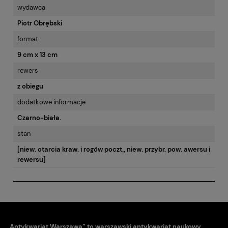
wydawca
Piotr Obrębski
format
9 cm x 13 cm
rewers
z obiegu
dodatkowe informacje
Czarno-biała.
stan
[niew. otarcia kraw. i rogów poczt., niew. przybr. pow. awersu i
rewersu]
„Antykwariat Warszawa” to warszawski antykwariat naukowy,