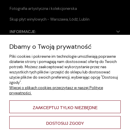
Fotografia artystyczna i kolekcjonerska
Skup płyt winylowych - Warszawa, Łódź, Lublin
INFORMACJE:
Dbamy o Twoją prywatność
Zwroty i reklamacje
Pliki cookies i pokrewne im technologie umożliwiają poprawne
Dane firmy
działanie strony i pomagają nam dostosować ofertę do Twoich
potrzeb. Możesz zaakceptować wykorzystanie przez nas
Jak szukać?
wszystkich tych plików i przejść do sklepu lub dostosować
użycie plików do swoich preferencji, wybierając opcję "Dostosuj
Polityka prywatności
zgody".
Więcej o plikach cookies przeczytasz w naszej Polityce
Regulamin
prywatności.
Poltyka cookies
ZAAKCEPTUJ TYLKO NIEZBĘDNE
varsaviana
Formy płatności
DOSTOSUJ ZGODY