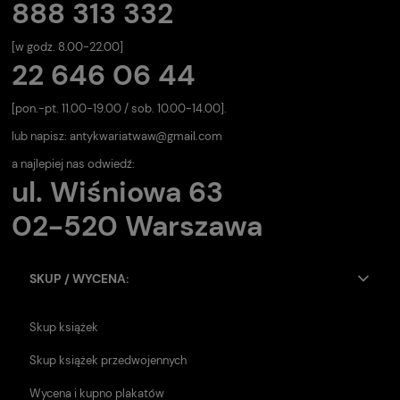
888 313 332
[w godz. 8.00-22.00]
22 646 06 44
[pon.-pt. 11.00-19.00 / sob. 10.00-14.00].
lub napisz:
antykwariatwaw@gmail.com
a najlepiej nas odwiedź:
ul. Wiśniowa 63
02-520 Warszawa
SKUP / WYCENA:
Skup książek
Skup książek przedwojennych
Wycena i kupno plakatów