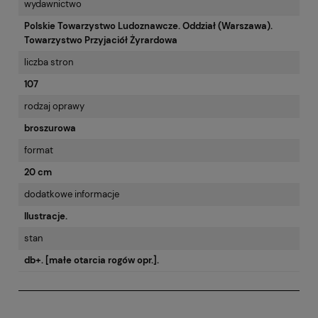
wydawnictwo
Polskie Towarzystwo Ludoznawcze. Oddział (Warszawa).
Towarzystwo Przyjaciół Żyrardowa
liczba stron
107
rodzaj oprawy
broszurowa
format
20 cm
dodatkowe informacje
Ilustracje.
stan
db+. [małe otarcia rogów opr.].