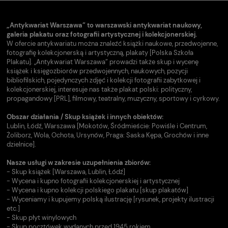
„Antykwariat Warszawa” to warszawski antykwariat naukowy,
galeria plakatu oraz fotografii artystycznej i kolekcjonerskiej.
W ofercie antykwariatu można znaleźć książki naukowe, przedwojenne,
fotografię kolekcjonerską i artystyczną, plakaty [Polska Szkoła
Plakatu]. „Antykwariat Warszawa” prowadzi także skup i wycenę
książek i księgozbiorów przedwojennych, naukowych, pozycji
bibliofilskich, pojedynczych zdjęć i kolekcji fotografii zabytkowej i
kolekcjonerskiej, interesuje nas także plakat polski: polityczny,
propagandowy [PRL], filmowy, teatralny, muzyczny, sportowy i cyrkowy.
Obszar działania / Skup książek i innych obiektów:
Lublin, Łódź, Warszawa [Mokotów, Śródmieście: Powiśle i Centrum,
Żoliborz, Wola, Ochota, Ursynów, Praga: Saska Kępa, Grochów i inne
dzielnice].
Nasze usługi w zakresie uzupełnienia zbiorów:
- Skup książek [Warszawa, Lublin, Łódź]
- Wycena i kupno fotografii kolekcjonerskiej i artystycznej
- Wycena i kupno kolekcji polskiego plakatu [skup plakatów]
- Wyceniamy i kupujemy polską ilustrację [rysunek, projekty ilustracji
etc.]
- Skup płyt winylowych
- Skup pocztówek wydanych przed 1945 rokiem