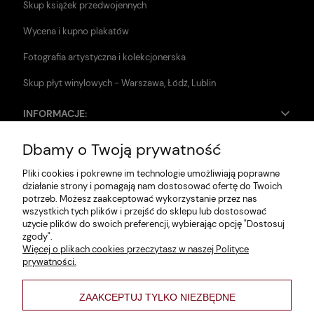
Skup książek przedwojennych
Wycena i kupno plakatów
Fotografia artystyczna i kolekcjonerska
Skup płyt winylowych - Warszawa, Łódź, Lublin
INFORMACJE:
Dbamy o Twoją prywatność
Zwroty i reklamacje
Pliki cookies i pokrewne im technologie umożliwiają poprawne
Dane firmy
działanie strony i pomagają nam dostosować ofertę do Twoich
potrzeb. Możesz zaakceptować wykorzystanie przez nas
Jak szukać?
wszystkich tych plików i przejść do sklepu lub dostosować
użycie plików do swoich preferencji, wybierając opcję "Dostosuj
Polityka prywatności
zgody".
Więcej o plikach cookies przeczytasz w naszej Polityce
Regulamin
prywatności.
Poltyka cookies
ZAAKCEPTUJ TYLKO NIEZBĘDNE
varsaviana