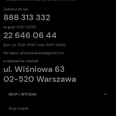
Zadzwoń do nas:
888 313 332
[w godz. 8.00-22.00]
22 646 06 44
[pon.-pt. 11.00-19.00 / sob. 10.00-14.00].
lub napisz:
antykwariatwaw@gmail.com
a najlepiej nas odwiedź:
ul. Wiśniowa 63
02-520 Warszawa
SKUP / WYCENA:
Skup książek