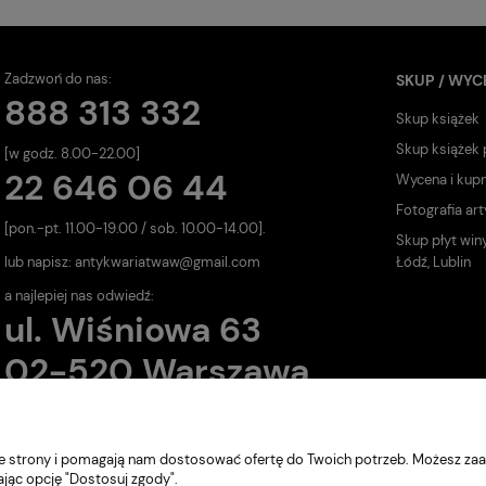
Zadzwoń do nas:
SKUP / WYC
888 313 332
Skup książek
Skup książek
[w godz. 8.00-22.00]
22 646 06 44
Wycena i kup
Fotografia art
[pon.-pt. 11.00-19.00 / sob. 10.00-14.00].
Skup płyt win
lub napisz:
antykwariatwaw@gmail.com
Łódź, Lublin
a najlepiej nas odwiedź:
ul. Wiśniowa 63
02-520 Warszawa
nie strony i pomagają nam dostosować ofertę do Twoich potrzeb. Możesz zaa
ając opcję "Dostosuj zgody".