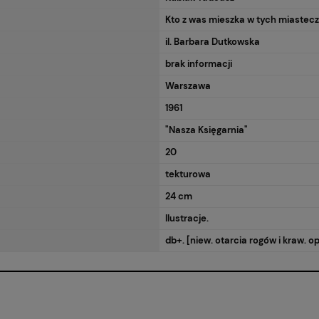
Kto z was mieszka w tych miastec
il. Barbara Dutkowska
brak informacji
Warszawa
1961
"Nasza Księgarnia"
20
tekturowa
24 cm
Ilustracje.
db+. [niew. otarcia rogów i kraw. opr