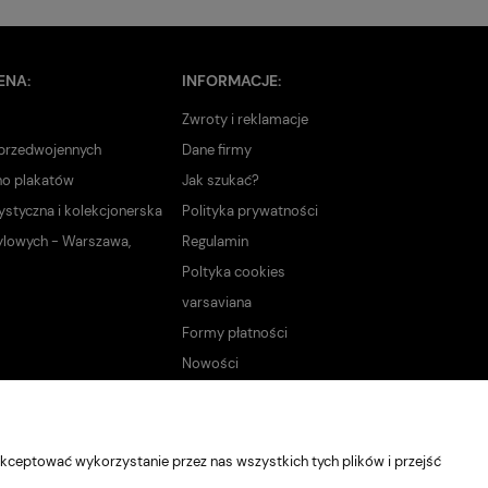
ENA:
INFORMACJE:
Zwroty i reklamacje
 przedwojennych
Dane firmy
no plakatów
Jak szukać?
ystyczna i kolekcjonerska
Polityka prywatności
ylowych - Warszawa,
Regulamin
Poltyka cookies
varsaviana
Formy płatności
Nowości
kceptować wykorzystanie przez nas wszystkich tych plików i przejść