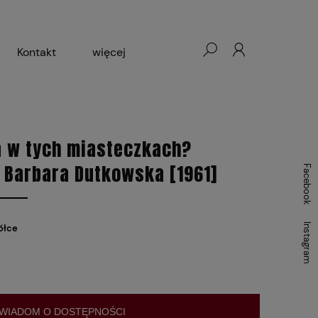
Kontakt
więcej
- Warszawa, Łódź, Lublin
]
ałej Księgarni 2024-2025
a w tych miasteczkach?
. Barbara Dutkowska [1961]
Facebook
Instagram
ółce
WIADOM O DOSTĘPNOŚCI