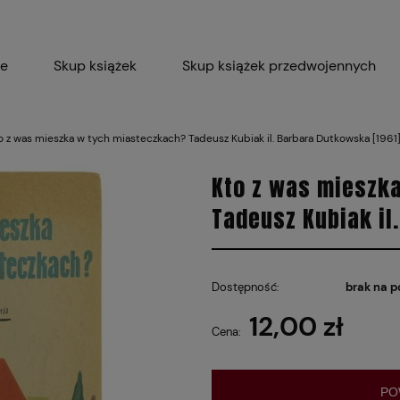
ie
Skup książek
Skup książek przedwojennych
Blog
Skup płyt winylowych 
o z was mieszka w tych miasteczkach? Tadeusz Kubiak il. Barbara Dutkowska [1961
Certyfikat dla M
Kto z was mieszk
Tadeusz Kubiak il
Dostępność:
brak na p
12,00 zł
Cena:
PO