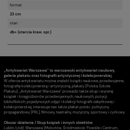
format
23 cm
stan
db+ (otarcia kraw. opr.)
„Antykwariat Warszawa” to warszawski antykwariat naukowy,
galeria plakatu oraz fotografii artystycznej i kolekcjonerskiej.
W ofercie antykwariatu można znaleźć książki naukowe, przedwojenne,
fotografię kolekcjonerską i artystyczną, plakaty [Polska Szkoła
Plakatu]. „Antykwariat Warszawa” prowadzi także skup i wycenę
książek i księgozbiorów przedwojennych, naukowych, pozycji
bibliofilskich, pojedynczych zdjęć i kolekcji fotografii zabytkowej i
kolekcjonerskiej, interesuje nas także plakat polski: polityczny,
propagandowy [PRL], filmowy, teatralny, muzyczny, sportowy i cyrkowy.
Obszar działania / Skup książek i innych obiektów:
Lublin, Łódź, Warszawa [Mokotów, Śródmieście: Powiśle i Centrum,