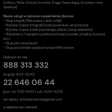
Żoliborz, Wola, Ochota, Ursynów, Praga: Saska Kępa, Grochów i inne
dzielnice].
Nasze usługi w zakresie uzupełnienia zbiorów:
- Skup książek [Warszawa, Lublin, Łódź]
- Wycena i kupno fotografii kolekcjonerskiej i artystycznej
- Wycena i kupno kolekcji polskiego plakatu [skup plakatów]
- Wyceniamy i kupujemy polską ilustrację [rysunek, projekty ilustracji
etc.]
- Skup płyt winylowych
- Skup pocztówek wydanych przed 1945 rokiem
Zadzwoń do nas:
888 313 332
[w godz. 8.00-22.00]
22 646 06 44
[pon.-pt. 11.00-19.00 / sob. 10.00-14.00].
lub napisz:
antykwariatwaw@gmail.com
a najlepiej nas odwiedź: