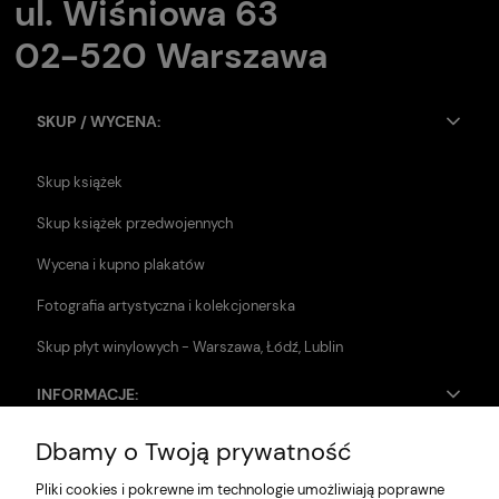
ul. Wiśniowa 63
02-520 Warszawa
SKUP / WYCENA:
Skup książek
Skup książek przedwojennych
Wycena i kupno plakatów
Fotografia artystyczna i kolekcjonerska
Skup płyt winylowych - Warszawa, Łódź, Lublin
INFORMACJE:
Dbamy o Twoją prywatność
Zwroty i reklamacje
Pliki cookies i pokrewne im technologie umożliwiają poprawne
Dane firmy