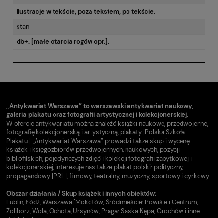
Ilustracje w tekście, poza tekstem, po tekście.
stan
db+. [małe otarcia rogów opr.].
„Antykwariat Warszawa” to warszawski antykwariat naukowy,
galeria plakatu oraz fotografii artystycznej i kolekcjonerskiej.
W ofercie antykwariatu można znaleźć książki naukowe, przedwojenne,
fotografię kolekcjonerską i artystyczną, plakaty [Polska Szkoła
Plakatu]. „Antykwariat Warszawa” prowadzi także skup i wycenę
książek i księgozbiorów przedwojennych, naukowych, pozycji
bibliofilskich, pojedynczych zdjęć i kolekcji fotografii zabytkowej i
kolekcjonerskiej, interesuje nas także plakat polski: polityczny,
propagandowy [PRL], filmowy, teatralny, muzyczny, sportowy i cyrkowy.
Obszar działania / Skup książek i innych obiektów:
Lublin, Łódź, Warszawa [Mokotów, Śródmieście: Powiśle i Centrum,
Żoliborz, Wola, Ochota, Ursynów, Praga: Saska Kępa, Grochów i inne