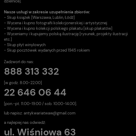
dzielnice].
Nasze usługi w zakresie uzupełnienia zbiorów:
- Skup książek [Warszawa, Lublin, Łódź]
- Wycena i kupno fotografii kolekcjonerskiej i artystycznej
- Wycena i kupno kolekcji polskiego plakatu [skup plakatów]
- Wyceniamy i kupujemy polską ilustrację [rysunek, projekty ilustracji
etc.]
- Skup płyt winylowych
- Skup pocztówek wydanych przed 1945 rokiem
Zadzwoń do nas:
888 313 332
[w godz. 8.00-22.00]
22 646 06 44
[pon.-pt. 11.00-19.00 / sob. 10.00-14.00].
lub napisz:
antykwariatwaw@gmail.com
a najlepiej nas odwiedź:
ul. Wiśniowa 63