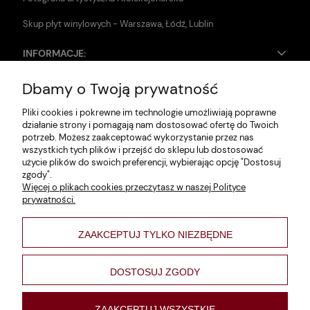
Skup płyt winylowych - Warszawa, Łódź, Lublin
INFORMACJE:
Dbamy o Twoją prywatność
Zwroty i reklamacje
Pliki cookies i pokrewne im technologie umożliwiają poprawne
Dane firmy
działanie strony i pomagają nam dostosować ofertę do Twoich
potrzeb. Możesz zaakceptować wykorzystanie przez nas
Jak szukać?
wszystkich tych plików i przejść do sklepu lub dostosować
użycie plików do swoich preferencji, wybierając opcję "Dostosuj
Polityka prywatności
zgody".
Więcej o plikach cookies przeczytasz w naszej Polityce
Regulamin
prywatności.
Poltyka cookies
ZAAKCEPTUJ TYLKO NIEZBĘDNE
varsaviana
Formy płatności
DOSTOSUJ ZGODY
Nowości
ZAAKCEPTUJ WSZYSTKIE