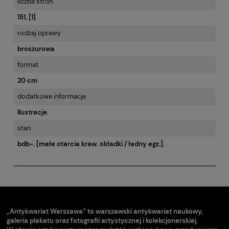
liczba stron
151, [1]
rodzaj oprawy
broszurowa
format
20 cm
dodatkowe informacje
Ilustracje.
stan
bdb-. [małe otarcia kraw. okładki / ładny egz.].
„Antykwariat Warszawa” to warszawski antykwariat naukowy,
galeria plakatu oraz fotografii artystycznej i kolekcjonerskiej.