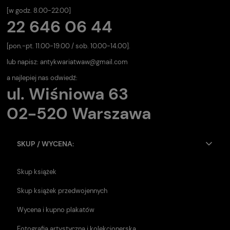
[w godz. 8.00-22.00]
22 646 06 44
[pon.-pt. 11.00-19.00 / sob. 10.00-14.00].
lub napisz:
antykwariatwaw@gmail.com
a najlepiej nas odwiedź:
ul. Wiśniowa 63
02-520 Warszawa
SKUP / WYCENA:
Skup książek
Skup książek przedwojennych
Wycena i kupno plakatów
Fotografia artystyczna i kolekcjonerska