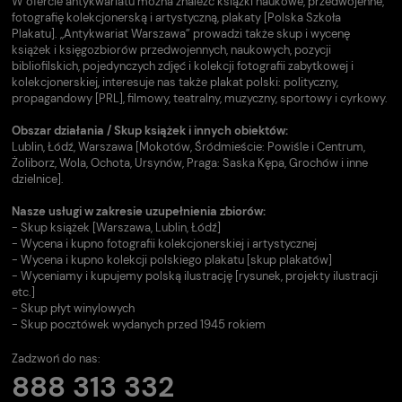
W ofercie antykwariatu można znaleźć książki naukowe, przedwojenne,
fotografię kolekcjonerską i artystyczną, plakaty [Polska Szkoła
Plakatu]. „Antykwariat Warszawa” prowadzi także skup i wycenę
książek i księgozbiorów przedwojennych, naukowych, pozycji
bibliofilskich, pojedynczych zdjęć i kolekcji fotografii zabytkowej i
kolekcjonerskiej, interesuje nas także plakat polski: polityczny,
propagandowy [PRL], filmowy, teatralny, muzyczny, sportowy i cyrkowy.
Obszar działania / Skup książek i innych obiektów:
Lublin, Łódź, Warszawa [Mokotów, Śródmieście: Powiśle i Centrum,
Żoliborz, Wola, Ochota, Ursynów, Praga: Saska Kępa, Grochów i inne
dzielnice].
Nasze usługi w zakresie uzupełnienia zbiorów:
- Skup książek [Warszawa, Lublin, Łódź]
- Wycena i kupno fotografii kolekcjonerskiej i artystycznej
- Wycena i kupno kolekcji polskiego plakatu [skup plakatów]
- Wyceniamy i kupujemy polską ilustrację [rysunek, projekty ilustracji
etc.]
- Skup płyt winylowych
- Skup pocztówek wydanych przed 1945 rokiem
Zadzwoń do nas:
888 313 332