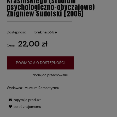
Krasińskiego (studium
psychologiczno-obyczajowe)
Zbigniew Sudolski [2006]
Dostępność:
brak na półce
22,00 zł
Cena:
POWIADOM O DOSTĘPNOŚCI
dodaj do przechowalni
Wydawca:
Muzeum Romantyzmu
zapytaj o produkt
poleć znajomemu