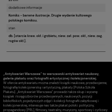
dodatkowe informacje
Komiks - barwne ilustracje. Drugie wydanie kultowego
polskiego komiksu.
stan
db. [otarcia kraw. okł. i grzbietu, niew. zał. pow. okł., niew. zag.
rogów okł.].
„Antykwariat Warszawa” to warszawski antykwariat naukowy,
galeria plakatu oraz fotografii artystycznej i kolekcjonerskiej.
W ofercie antykwariatu można znaleźć książki naukowe, przedwojenne,
fotografię kolekcjonerską i artystyczną, plakaty [Polska Szkoła
Plakatu]. „Antykwariat Warszawa” prowadzi także skup i wycenę
książek i księgozbiorów przedwojennych, naukowych, pozycji
bibliofilskich, pojedynczych zdjęć i kolekcji fotografii zabytkowej i
kolekcjonerskiej, interesuje nas także plakat polski: polityczny,
propagandowy [PRL], filmowy, teatralny, muzyczny, sportowy i cyrkowy.