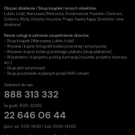
Obszar działania / Skup książek i innych obiektów:
Lublin, Łódź, Warszawa [Mokotów, Śródmieście: Powiśle i Centrum,
Żoliborz, Wola, Ochota, Ursynów, Praga: Saska Kępa, Grochów i inne
dzielnice].
Nasze usługi w zakresie uzupełnienia zbiorów:
- Skup książek [Warszawa, Lublin, Łódź]
- Wycena i kupno fotografii kolekcjonerskiej i artystycznej
- Wycena i kupno kolekcji polskiego plakatu [skup plakatów]
- Wyceniamy i kupujemy polską ilustrację [rysunek, projekty ilustracji
etc.]
- Skup płyt winylowych
- Skup pocztówek wydanych przed 1945 rokiem
Zadzwoń do nas:
888 313 332
[w godz. 8.00-22.00]
22 646 06 44
[pon.-pt. 11.00-19.00 / sob. 10.00-14.00].