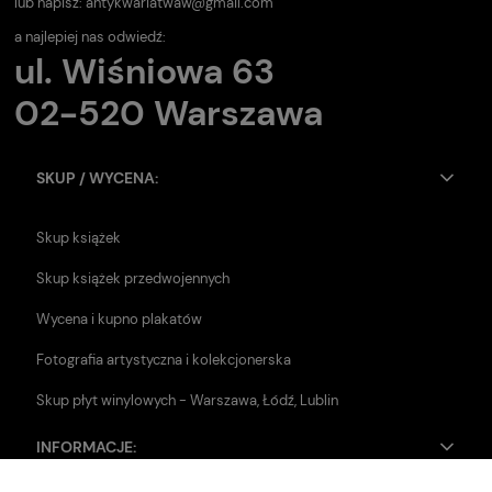
lub napisz:
antykwariatwaw@gmail.com
a najlepiej nas odwiedź:
ul. Wiśniowa 63
02-520 Warszawa
SKUP / WYCENA:
Skup książek
Skup książek przedwojennych
Wycena i kupno plakatów
Fotografia artystyczna i kolekcjonerska
Skup płyt winylowych - Warszawa, Łódź, Lublin
INFORMACJE: