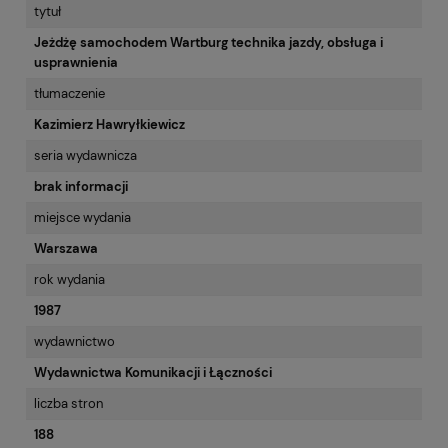
tytuł
Jeżdżę samochodem Wartburg technika jazdy, obsługa i
usprawnienia
tłumaczenie
Kazimierz Hawryłkiewicz
seria wydawnicza
brak informacji
miejsce wydania
Warszawa
rok wydania
1987
wydawnictwo
Wydawnictwa Komunikacji i Łączności
liczba stron
188