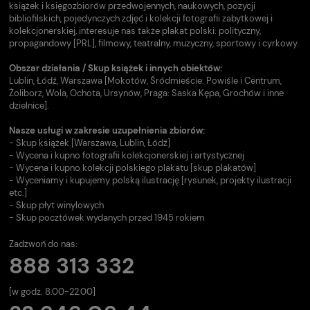
książek i księgozbiorów przedwojennych, naukowych, pozycji
bibliofilskich, pojedynczych zdjęć i kolekcji fotografii zabytkowej i
kolekcjonerskiej, interesuje nas także plakat polski: polityczny,
propagandowy [PRL], filmowy, teatralny, muzyczny, sportowy i cyrkowy.
Obszar działania / Skup książek i innych obiektów:
Lublin, Łódź, Warszawa [Mokotów, Śródmieście: Powiśle i Centrum,
Żoliborz, Wola, Ochota, Ursynów, Praga: Saska Kępa, Grochów i inne
dzielnice].
Nasze usługi w zakresie uzupełnienia zbiorów:
- Skup książek [Warszawa, Lublin, Łódź]
- Wycena i kupno fotografii kolekcjonerskiej i artystycznej
- Wycena i kupno kolekcji polskiego plakatu [skup plakatów]
- Wyceniamy i kupujemy polską ilustrację [rysunek, projekty ilustracji
etc.]
- Skup płyt winylowych
- Skup pocztówek wydanych przed 1945 rokiem
Zadzwoń do nas:
888 313 332
[w godz. 8.00-22.00]