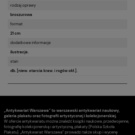
rodzaj oprawy
broszurowa
format
21 cm
dodatkowe informacje
ilustracje.
stan
db. [niew. otarcia kraw. i rogów okł.].
„Antykwariat Warszawa” to warszawski antykwariat naukowy,
galeria plakatu oraz fotografii artystycznej i kolekcjonerskiej.
W ofercie antykwariatu można znaleźć książki naukowe, przedwojenne,
fotografię kolekcjonerską i artystyczną, plakaty [Polska Szkoła
Plakatu]. „Antykwariat Warszawa” prowadzi także skup i wycenę