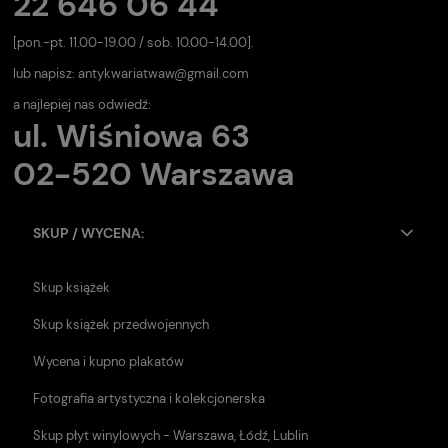
22 646 06 44
[pon.-pt. 11.00-19.00 / sob. 10.00-14.00].
lub napisz:
antykwariatwaw@gmail.com
a najlepiej nas odwiedź:
ul. Wiśniowa 63
02-520 Warszawa
SKUP / WYCENA:
Skup książek
Skup książek przedwojennych
Wycena i kupno plakatów
Fotografia artystyczna i kolekcjonerska
Skup płyt winylowych - Warszawa, Łódź, Lublin