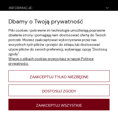
INFORMACJE:
Dbamy o Twoją prywatność
Zwroty i reklamacje
Pliki cookies i pokrewne im technologie umożliwiają poprawne
Dane firmy
działanie strony i pomagają nam dostosować ofertę do Twoich
potrzeb. Możesz zaakceptować wykorzystanie przez nas
Jak szukać?
wszystkich tych plików i przejść do sklepu lub dostosować
użycie plików do swoich preferencji, wybierając opcję "Dostosuj
Polityka prywatności
zgody".
Więcej o plikach cookies przeczytasz w naszej Polityce
Regulamin
prywatności.
Poltyka cookies
ZAAKCEPTUJ TYLKO NIEZBĘDNE
varsaviana
Formy płatności
DOSTOSUJ ZGODY
Nowości
ZAAKCEPTUJ WSZYSTKIE