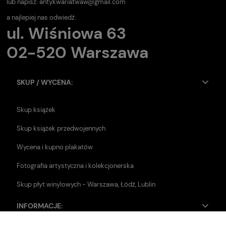
lub napisz:
antykwariatwaw@gmail.com
a najlepiej nas odwiedź:
ul. Wiśniowa 63
02-520 Warszawa
SKUP / WYCENA:
Skup książek
Skup książek przedwojennych
Wycena i kupno plakatów
Fotografia artystyczna i kolekcjonerska
Skup płyt winylowych - Warszawa, Łódź, Lublin
INFORMACJE: