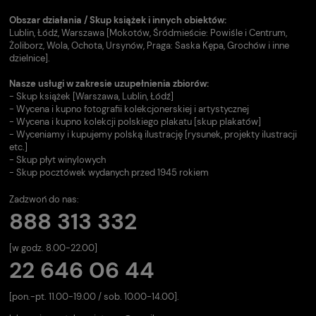
Obszar działania / Skup książek i innych obiektów:
Lublin, Łódź, Warszawa [Mokotów, Śródmieście: Powiśle i Centrum,
Żoliborz, Wola, Ochota, Ursynów, Praga: Saska Kępa, Grochów i inne
dzielnice].
Nasze usługi w zakresie uzupełnienia zbiorów:
- Skup książek [Warszawa, Lublin, Łódź]
- Wycena i kupno fotografii kolekcjonerskiej i artystycznej
- Wycena i kupno kolekcji polskiego plakatu [skup plakatów]
- Wyceniamy i kupujemy polską ilustrację [rysunek, projekty ilustracji
etc.]
- Skup płyt winylowych
- Skup pocztówek wydanych przed 1945 rokiem
Zadzwoń do nas:
888 313 332
[w godz. 8.00-22.00]
22 646 06 44
[pon.-pt. 11.00-19.00 / sob. 10.00-14.00].