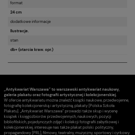
format
24 cm
dodatkowe informacje
Ilustracje.
stan
db+ (otarcia kraw. opr.)
„Antykwariat Warszawa” to warszawski antykwariat naukowy,
galeria plakatu oraz fotografii artystycznej i kolekcjonerskiej.
W ofercie antykwariatu można znaleźć książki naukowe, przedwojenne,
fotografię kolekcjonerską i artystyczną, plakaty [Polska Szkoła
Plakatu]. „Antykwariat Warszawa” prowadzi także skup i wycenę
książek i księgozbiorów przedwojennych, naukowych, pozycji
bibliofilskich, pojedynczych zdjęć i kolekcji fotografii zabytkowej i
kolekcjonerskiej, interesuje nas także plakat polski: polityczny,
propagandowy [PRL], filmowy, teatralny, muzyczny, sportowy i cyrkowy.