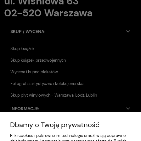
ul. Wiśniowa 63
02-520 Warszawa
SKUP / WYCENA:
Skup książek
Skup książek przedwojennych
Wycena i kupno plakatów
Fotografia artystyczna i kolekcjonerska
Skup płyt winylowych - Warszawa, Łódź, Lublin
INFORMACJE:
Dbamy o Twoją prywatność
Zwroty i reklamacje
Pliki cookies i pokrewne im technologie umożliwiają poprawne
Dane firmy