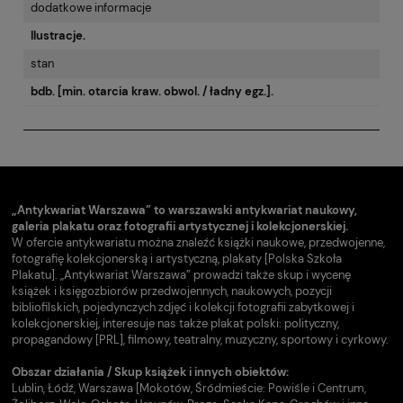
dodatkowe informacje
Ilustracje.
stan
bdb. [min. otarcia kraw. obwol. / ładny egz.].
„Antykwariat Warszawa” to warszawski antykwariat naukowy,
galeria plakatu oraz fotografii artystycznej i kolekcjonerskiej.
W ofercie antykwariatu można znaleźć książki naukowe, przedwojenne,
fotografię kolekcjonerską i artystyczną, plakaty [Polska Szkoła
Plakatu]. „Antykwariat Warszawa” prowadzi także skup i wycenę
książek i księgozbiorów przedwojennych, naukowych, pozycji
bibliofilskich, pojedynczych zdjęć i kolekcji fotografii zabytkowej i
kolekcjonerskiej, interesuje nas także plakat polski: polityczny,
propagandowy [PRL], filmowy, teatralny, muzyczny, sportowy i cyrkowy.
Obszar działania / Skup książek i innych obiektów:
Lublin, Łódź, Warszawa [Mokotów, Śródmieście: Powiśle i Centrum,