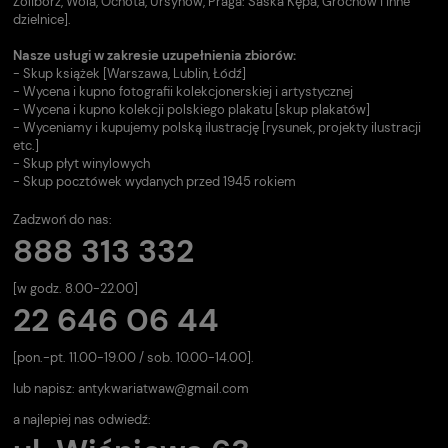
Żoliborz, Wola, Ochota, Ursynów, Praga: Saska Kępa, Grochów i inne
dzielnice].
Nasze usługi w zakresie uzupełnienia zbiorów:
- Skup książek [Warszawa, Lublin, Łódź]
- Wycena i kupno fotografii kolekcjonerskiej i artystycznej
- Wycena i kupno kolekcji polskiego plakatu [skup plakatów]
- Wyceniamy i kupujemy polską ilustrację [rysunek, projekty ilustracji
etc.]
- Skup płyt winylowych
- Skup pocztówek wydanych przed 1945 rokiem
Zadzwoń do nas:
888 313 332
[w godz. 8.00-22.00]
22 646 06 44
[pon.-pt. 11.00-19.00 / sob. 10.00-14.00].
lub napisz:
antykwariatwaw@gmail.com
a najlepiej nas odwiedź: