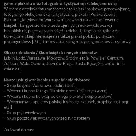
galeria plakatu oraz fotografii artystycznej i kolekcjonerskiej.
W ofercie antykwariatu można znaleźć książki naukowe, przedwojenne,
fotografię kolekcjonerską i artystyczną, plakaty [Polska Szkoła
Plakatu]. „Antykwariat Warszawa” prowadzi także skup i wycenę
książek i księgozbiorów przedwojennych, naukowych, pozycji
bibliofilskich, pojedynczych zdjęć i kolekcji fotografii zabytkowej i
kolekcjonerskiej, interesuje nas także plakat polski: polityczny,
propagandowy [PRL], filmowy, teatralny, muzyczny, sportowy i cyrkowy.
Obszar działania / Skup książek i innych obiektów:
Lublin, Łódź, Warszawa [Mokotów, Śródmieście: Powiśle i Centrum,
Żoliborz, Wola, Ochota, Ursynów, Praga: Saska Kępa, Grochów i inne
dzielnice].
Nasze usługi w zakresie uzupełnienia zbiorów:
- Skup książek [Warszawa, Lublin, Łódź]
- Wycena i kupno fotografii kolekcjonerskiej i artystycznej
- Wycena i kupno kolekcji polskiego plakatu [skup plakatów]
- Wyceniamy i kupujemy polską ilustrację [rysunek, projekty ilustracji
etc.]
- Skup płyt winylowych
- Skup pocztówek wydanych przed 1945 rokiem
Zadzwoń do nas: