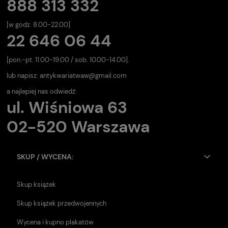
888 313 332
[w godz. 8.00-22.00]
22 646 06 44
[pon.-pt. 11.00-19.00 / sob. 10.00-14.00].
lub napisz:
antykwariatwaw@gmail.com
a najlepiej nas odwiedź:
ul. Wiśniowa 63
02-520 Warszawa
SKUP / WYCENA:
Skup książek
Skup książek przedwojennych
Wycena i kupno plakatów