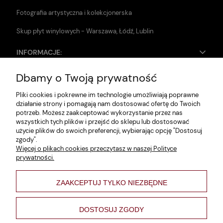
Fotografia artystyczna i kolekcjonerska
Skup płyt winylowych - Warszawa, Łódź, Lublin
INFORMACJE:
Dbamy o Twoją prywatność
Zwroty i reklamacje
Pliki cookies i pokrewne im technologie umożliwiają poprawne
Dane firmy
działanie strony i pomagają nam dostosować ofertę do Twoich
potrzeb. Możesz zaakceptować wykorzystanie przez nas
Jak szukać?
wszystkich tych plików i przejść do sklepu lub dostosować
użycie plików do swoich preferencji, wybierając opcję "Dostosuj
Polityka prywatności
zgody".
Więcej o plikach cookies przeczytasz w naszej Polityce
Regulamin
prywatności.
Poltyka cookies
ZAAKCEPTUJ TYLKO NIEZBĘDNE
varsaviana
Formy płatności
DOSTOSUJ ZGODY