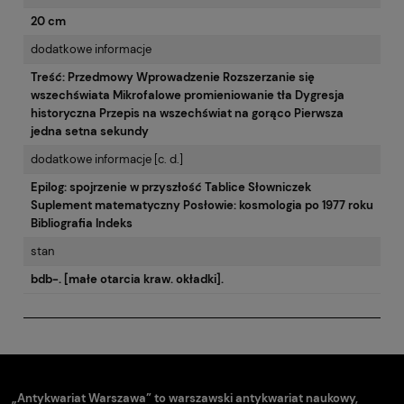
20 cm
dodatkowe informacje
Treść: Przedmowy Wprowadzenie Rozszerzanie się
wszechświata Mikrofalowe promieniowanie tła Dygresja
historyczna Przepis na wszechświat na gorąco Pierwsza
jedna setna sekundy
dodatkowe informacje [c. d.]
Epilog: spojrzenie w przyszłość Tablice Słowniczek
Suplement matematyczny Posłowie: kosmologia po 1977 roku
Bibliografia Indeks
stan
bdb-. [małe otarcia kraw. okładki].
„Antykwariat Warszawa” to warszawski antykwariat naukowy,