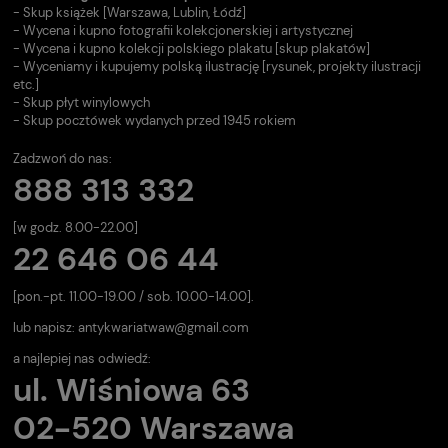
- Skup książek [Warszawa, Lublin, Łódź]
- Wycena i kupno fotografii kolekcjonerskiej i artystycznej
- Wycena i kupno kolekcji polskiego plakatu [skup plakatów]
- Wyceniamy i kupujemy polską ilustrację [rysunek, projekty ilustracji
etc.]
- Skup płyt winylowych
- Skup pocztówek wydanych przed 1945 rokiem
Zadzwoń do nas:
888 313 332
[w godz. 8.00-22.00]
22 646 06 44
[pon.-pt. 11.00-19.00 / sob. 10.00-14.00].
lub napisz:
antykwariatwaw@gmail.com
a najlepiej nas odwiedź:
ul. Wiśniowa 63
02-520 Warszawa