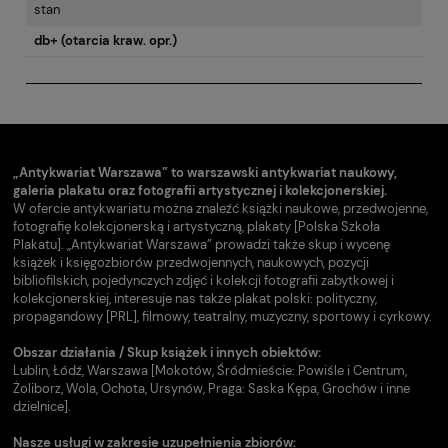
stan
db+ (otarcia kraw. opr.)
„Antykwariat Warszawa” to warszawski antykwariat naukowy,
galeria plakatu oraz fotografii artystycznej i kolekcjonerskiej.
W ofercie antykwariatu można znaleźć książki naukowe, przedwojenne,
fotografię kolekcjonerską i artystyczną, plakaty [Polska Szkoła
Plakatu]. „Antykwariat Warszawa” prowadzi także skup i wycenę
książek i księgozbiorów przedwojennych, naukowych, pozycji
bibliofilskich, pojedynczych zdjęć i kolekcji fotografii zabytkowej i
kolekcjonerskiej, interesuje nas także plakat polski: polityczny,
propagandowy [PRL], filmowy, teatralny, muzyczny, sportowy i cyrkowy.
Obszar działania / Skup książek i innych obiektów:
Lublin, Łódź, Warszawa [Mokotów, Śródmieście: Powiśle i Centrum,
Żoliborz, Wola, Ochota, Ursynów, Praga: Saska Kępa, Grochów i inne
dzielnice].
Nasze usługi w zakresie uzupełnienia zbiorów: