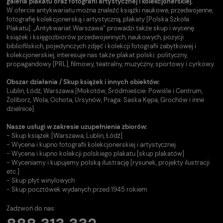
galeria plakatu oraz fotografii artystycznej i kolekcjonerskiej.
W ofercie antykwariatu można znaleźć książki naukowe, przedwojenne,
fotografię kolekcjonerską i artystyczną, plakaty [Polska Szkoła
Plakatu]. „Antykwariat Warszawa” prowadzi także skup i wycenę
książek i księgozbiorów przedwojennych, naukowych, pozycji
bibliofilskich, pojedynczych zdjęć i kolekcji fotografii zabytkowej i
kolekcjonerskiej, interesuje nas także plakat polski: polityczny,
propagandowy [PRL], filmowy, teatralny, muzyczny, sportowy i cyrkowy.
Obszar działania / Skup książek i innych obiektów:
Lublin, Łódź, Warszawa [Mokotów, Śródmieście: Powiśle i Centrum,
Żoliborz, Wola, Ochota, Ursynów, Praga: Saska Kępa, Grochów i inne
dzielnice].
Nasze usługi w zakresie uzupełnienia zbiorów:
- Skup książek [Warszawa, Lublin, Łódź]
- Wycena i kupno fotografii kolekcjonerskiej i artystycznej
- Wycena i kupno kolekcji polskiego plakatu [skup plakatów]
- Wyceniamy i kupujemy polską ilustrację [rysunek, projekty ilustracji
etc.]
- Skup płyt winylowych
- Skup pocztówek wydanych przed 1945 rokiem
Zadzwoń do nas: