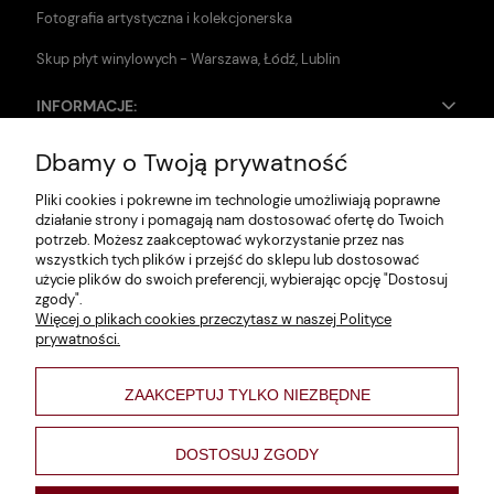
Fotografia artystyczna i kolekcjonerska
Skup płyt winylowych - Warszawa, Łódź, Lublin
INFORMACJE:
Dbamy o Twoją prywatność
Zwroty i reklamacje
Pliki cookies i pokrewne im technologie umożliwiają poprawne
Dane firmy
działanie strony i pomagają nam dostosować ofertę do Twoich
potrzeb. Możesz zaakceptować wykorzystanie przez nas
Jak szukać?
wszystkich tych plików i przejść do sklepu lub dostosować
użycie plików do swoich preferencji, wybierając opcję "Dostosuj
Polityka prywatności
zgody".
Więcej o plikach cookies przeczytasz w naszej Polityce
Regulamin
prywatności.
Poltyka cookies
ZAAKCEPTUJ TYLKO NIEZBĘDNE
varsaviana
Formy płatności
DOSTOSUJ ZGODY
Nowości