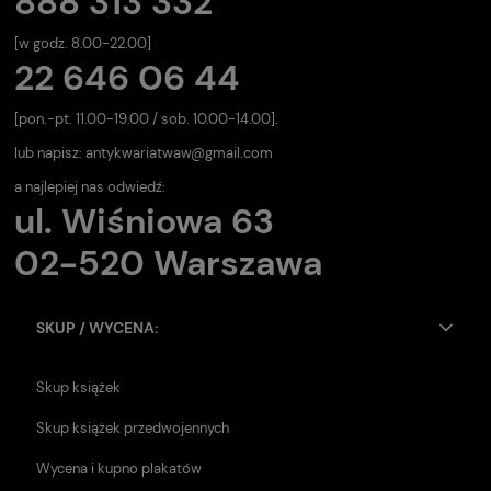
888 313 332
[w godz. 8.00-22.00]
22 646 06 44
[pon.-pt. 11.00-19.00 / sob. 10.00-14.00].
lub napisz:
antykwariatwaw@gmail.com
a najlepiej nas odwiedź:
ul. Wiśniowa 63
02-520 Warszawa
SKUP / WYCENA:
Skup książek
Skup książek przedwojennych
Wycena i kupno plakatów