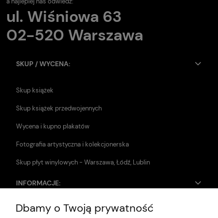
a najlepiej nas odwiedź:
ul. Wiśniowa 63
02-520 Warszawa
SKUP / WYCENA:
Skup książek
Skup książek przedwojennych
Wycena i kupno plakatów
Fotografia artystyczna i kolekcjonerska
Skup płyt winylowych - Warszawa, Łódź, Lublin
INFORMACJE:
Dbamy o Twoją prywatność
Zwroty i reklamacje