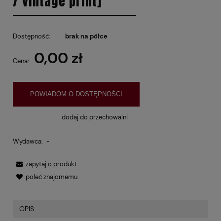
/ vintage print]
Dostępność:
brak na półce
0,00 zł
Cena:
POWIADOM O DOSTĘPNOŚCI
dodaj do przechowalni
Wydawca:
-
zapytaj o produkt
poleć znajomemu
OPIS