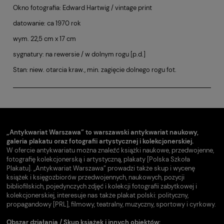
Okno fotografia: Edward Hartwig / vintage print
datowanie: ca 1970 rok
wym. 22,5 cm x 17 cm
sygnatury: na rewersie / w dolnym rogu [p.d.]
Stan: niew. otarcia kraw., min. zagięcie dolnego rogu fot.
„Antykwariat Warszawa” to warszawski antykwariat naukowy,
galeria plakatu oraz fotografii artystycznej i kolekcjonerskiej.
W ofercie antykwariatu można znaleźć książki naukowe, przedwojenne,
fotografię kolekcjonerską i artystyczną, plakaty [Polska Szkoła
Plakatu]. „Antykwariat Warszawa” prowadzi także skup i wycenę
książek i księgozbiorów przedwojennych, naukowych, pozycji
bibliofilskich, pojedynczych zdjęć i kolekcji fotografii zabytkowej i
kolekcjonerskiej, interesuje nas także plakat polski: polityczny,
propagandowy [PRL], filmowy, teatralny, muzyczny, sportowy i cyrkowy.
Obszar działania / Skup książek i innych obiektów: