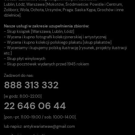
Lublin, Łódź, Warszawa [Mokotów, Śródmieście: Powiśle i Centrum,
Żoliborz, Wola, Ochota, Ursynów, Praga: Saska Kępa, Grochów i inne
dzielnice].
Nasze usługi w zakresie uzupełnienia zbiorów:
- Skup książek [Warszawa, Lublin, Łódź]
- Wycena i kupno fotografii kolekcjonerskiej i artystycznej
- Wycena i kupno kolekcji polskiego plakatu [skup plakatów]
- Wyceniamy i kupujemy polską ilustrację [rysunek, projekty ilustracji
etc.]
- Skup płyt winylowych
- Skup pocztówek wydanych przed 1945 rokiem
Zadzwoń do nas:
888 313 332
[w godz. 8.00-22.00]
22 646 06 44
[pon.-pt. 11.00-19.00 / sob. 10.00-14.00].
lub napisz:
antykwariatwaw@gmail.com