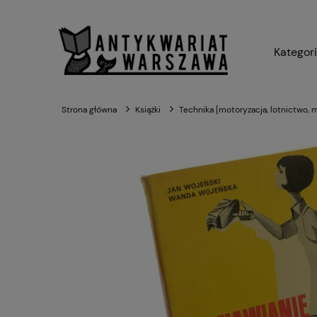
Kategor
Strona główna
Książki
Technika [motoryzacja, lotnictwo, 