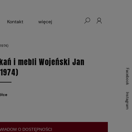
Kontakt
więcej
- Warszawa, Łódź, Lublin
1974)
ałej Księgarni 2024-2025
kań i mebli Wojeński Jan
1974)
Facebook
Instagram
ółce
WIADOM O DOSTĘPNOŚCI