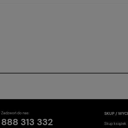
Zadzwoń do nas:
SKUP / WYC
888 313 332
Skup książek