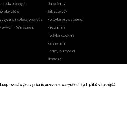
 przedwojennych
Dane firmy
no plakatów
Jak szukać?
ystyczna i kolekcjonerska
Polityka prywatności
ylowych - Warszawa,
Regulamin
Poltyka cookies
varsaviana
Formy płatności
Nowości
kceptować wykorzystanie przez nas wszystkich tych plików i przejść
Sklep internetowy Shoper Premium