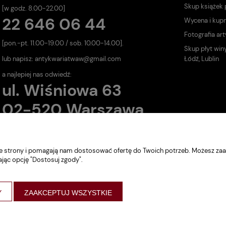
Skup książek
[w godz. 8.00-22.00]
22 646 06 44
Wycena i kup
Fotografia art
[pon.-pt. 11.00-19.00 / sob. 10.00-14.00].
Skup płyt win
lub napisz:
antykwariatwaw@gmail.com
Łódź, Lublin
a najlepiej nas odwiedź:
ul. Wiśniowa 63
02-520 Warszawa
nie strony i pomagają nam dostosować ofertę do Twoich potrzeb. Możesz zaa
ając opcję "Dostosuj zgody".
Y
ZAAKCEPTUJ WSZYSTKIE