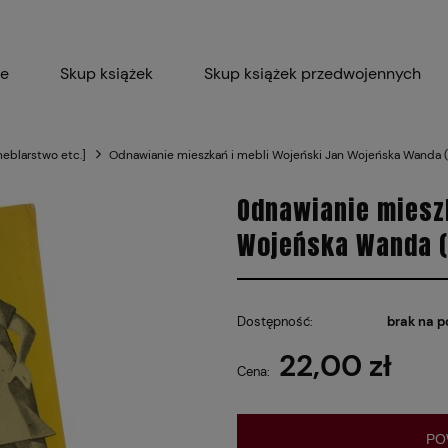
ie
Skup książek
Skup książek przedwojennych
Blog
Skup płyt winylowych 
meblarstwo etc.]
Odnawianie mieszkań i mebli Wojeński Jan Wojeńska Wanda (
Certyfikat dla M
Odnawianie miesz
Wojeńska Wanda (
Dostępność:
brak na p
22,00 zł
Cena:
PO