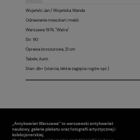
Wojeński Jan / Wojeńska Wanda
Odnawianie mieszkań i mebli
Warszawa 1974, "Watra"
Str. 90
Oprawa broszurowa, 21 cm
Tabele, ilustr.
Stan: db+ (otarcia, lekkie zagięcia rogów opr.)
„Antykwariat Warszawa” to warszawski antykwariat
naukowy, galeria plakatu oraz fotografii artystycznej i
kolekcjonerskiej.