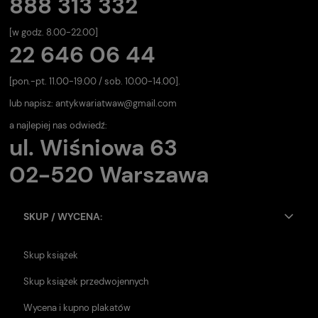
888 313 332
[w godz. 8.00-22.00]
22 646 06 44
[pon.-pt. 11.00-19.00 / sob. 10.00-14.00].
lub napisz:
antykwariatwaw@gmail.com
a najlepiej nas odwiedź:
ul. Wiśniowa 63
02-520 Warszawa
SKUP / WYCENA:
Skup książek
Skup książek przedwojennych
Wycena i kupno plakatów