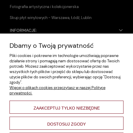
Fotografia artystyczna i kolekcjonerska
Skup płyt winylowych - Warszawa, Łódź, Lublin
INFORMACJE:
Dbamy o Twoją prywatność
Zwroty i reklamacje
Pliki cookies i pokrewne im technologie umożliwiają poprawne
Dane firmy
działanie strony i pomagają nam dostosować ofertę do Twoich
potrzeb. Możesz zaakceptować wykorzystanie przez nas
Jak szukać?
wszystkich tych plików i przejść do sklepu lub dostosować
użycie plików do swoich preferencji, wybierając opcję "Dostosuj
Polityka prywatności
zgody".
Więcej o plikach cookies przeczytasz w naszej Polityce
Regulamin
prywatności.
Poltyka cookies
ZAAKCEPTUJ TYLKO NIEZBĘDNE
varsaviana
Formy płatności
DOSTOSUJ ZGODY