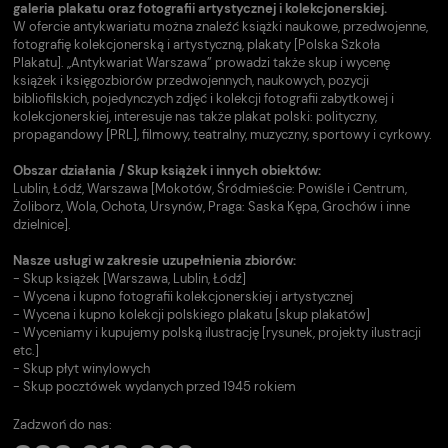
galeria plakatu oraz fotografii artystycznej i kolekcjonerskiej.
W ofercie antykwariatu można znaleźć książki naukowe, przedwojenne,
fotografię kolekcjonerską i artystyczną, plakaty [Polska Szkoła
Plakatu]. „Antykwariat Warszawa” prowadzi także skup i wycenę
książek i księgozbiorów przedwojennych, naukowych, pozycji
bibliofilskich, pojedynczych zdjęć i kolekcji fotografii zabytkowej i
kolekcjonerskiej, interesuje nas także plakat polski: polityczny,
propagandowy [PRL], filmowy, teatralny, muzyczny, sportowy i cyrkowy.
Obszar działania / Skup książek i innych obiektów:
Lublin, Łódź, Warszawa [Mokotów, Śródmieście: Powiśle i Centrum,
Żoliborz, Wola, Ochota, Ursynów, Praga: Saska Kępa, Grochów i inne
dzielnice].
Nasze usługi w zakresie uzupełnienia zbiorów:
- Skup książek [Warszawa, Lublin, Łódź]
- Wycena i kupno fotografii kolekcjonerskiej i artystycznej
- Wycena i kupno kolekcji polskiego plakatu [skup plakatów]
- Wyceniamy i kupujemy polską ilustrację [rysunek, projekty ilustracji
etc.]
- Skup płyt winylowych
- Skup pocztówek wydanych przed 1945 rokiem
Zadzwoń do nas: