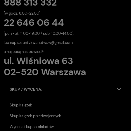
888 313 332
[w godz. 8.00-22.00]
22 646 06 44
[pon.-pt. 11.00-19.00 / sob. 10.00-14.00].
lub napisz:
antykwariatwaw@gmail.com
a najlepiej nas odwiedź:
ul. Wiśniowa 63
02-520 Warszawa
SKUP / WYCENA:
Skup książek
Skup książek przedwojennych
Wycena i kupno plakatów