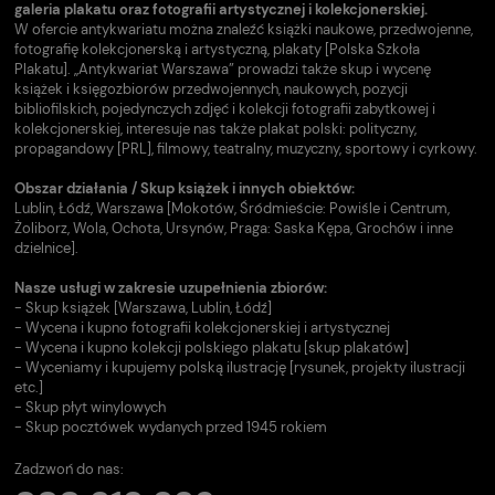
galeria plakatu oraz fotografii artystycznej i kolekcjonerskiej.
W ofercie antykwariatu można znaleźć książki naukowe, przedwojenne,
fotografię kolekcjonerską i artystyczną, plakaty [Polska Szkoła
Plakatu]. „Antykwariat Warszawa” prowadzi także skup i wycenę
książek i księgozbiorów przedwojennych, naukowych, pozycji
bibliofilskich, pojedynczych zdjęć i kolekcji fotografii zabytkowej i
kolekcjonerskiej, interesuje nas także plakat polski: polityczny,
propagandowy [PRL], filmowy, teatralny, muzyczny, sportowy i cyrkowy.
Obszar działania / Skup książek i innych obiektów:
Lublin, Łódź, Warszawa [Mokotów, Śródmieście: Powiśle i Centrum,
Żoliborz, Wola, Ochota, Ursynów, Praga: Saska Kępa, Grochów i inne
dzielnice].
Nasze usługi w zakresie uzupełnienia zbiorów:
- Skup książek [Warszawa, Lublin, Łódź]
- Wycena i kupno fotografii kolekcjonerskiej i artystycznej
- Wycena i kupno kolekcji polskiego plakatu [skup plakatów]
- Wyceniamy i kupujemy polską ilustrację [rysunek, projekty ilustracji
etc.]
- Skup płyt winylowych
- Skup pocztówek wydanych przed 1945 rokiem
Zadzwoń do nas: