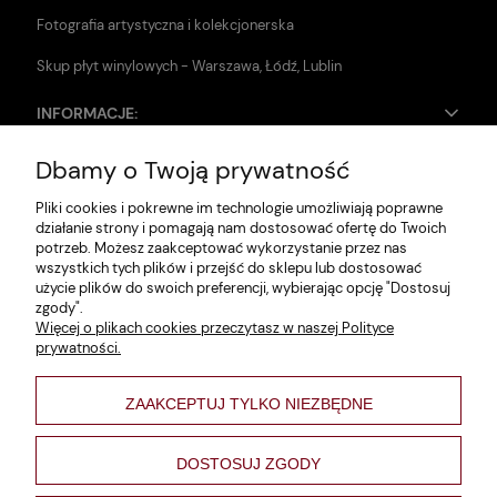
Fotografia artystyczna i kolekcjonerska
Skup płyt winylowych - Warszawa, Łódź, Lublin
INFORMACJE:
Dbamy o Twoją prywatność
Zwroty i reklamacje
Pliki cookies i pokrewne im technologie umożliwiają poprawne
Dane firmy
działanie strony i pomagają nam dostosować ofertę do Twoich
potrzeb. Możesz zaakceptować wykorzystanie przez nas
Jak szukać?
wszystkich tych plików i przejść do sklepu lub dostosować
użycie plików do swoich preferencji, wybierając opcję "Dostosuj
Polityka prywatności
zgody".
Więcej o plikach cookies przeczytasz w naszej Polityce
Regulamin
prywatności.
Poltyka cookies
ZAAKCEPTUJ TYLKO NIEZBĘDNE
varsaviana
Formy płatności
DOSTOSUJ ZGODY