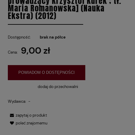
prowadzący Krzysztof Kurek ; tł.
Maria Romanowska] (Nauka
Ekstra) (2012)
Dostępność:
brak na półce
9,00 zł
Cena:
POWIADOM O DOSTĘPNOŚCI
dodaj do przechowalni
Wydawca:
-
zapytaj o produkt
poleć znajomemu