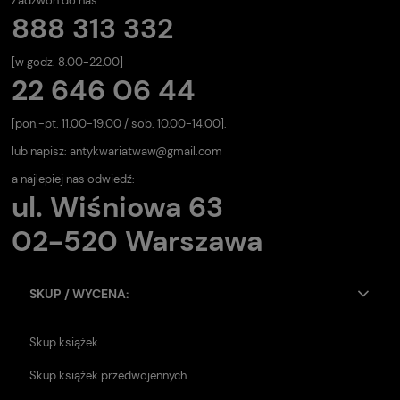
Zadzwoń do nas:
888 313 332
[w godz. 8.00-22.00]
22 646 06 44
[pon.-pt. 11.00-19.00 / sob. 10.00-14.00].
lub napisz:
antykwariatwaw@gmail.com
a najlepiej nas odwiedź:
ul. Wiśniowa 63
02-520 Warszawa
SKUP / WYCENA:
Skup książek
Skup książek przedwojennych