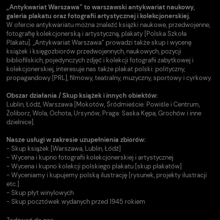
„Antykwariat Warszawa” to warszawski antykwariat naukowy,
galeria plakatu oraz fotografii artystycznej i kolekcjonerskiej.
W ofercie antykwariatu można znaleźć książki naukowe, przedwojenne,
fotografię kolekcjonerską i artystyczną, plakaty [Polska Szkoła
Plakatu]. „Antykwariat Warszawa” prowadzi także skup i wycenę
książek i księgozbiorów przedwojennych, naukowych, pozycji
bibliofilskich, pojedynczych zdjęć i kolekcji fotografii zabytkowej i
kolekcjonerskiej, interesuje nas także plakat polski: polityczny,
propagandowy [PRL], filmowy, teatralny, muzyczny, sportowy i cyrkowy.
Obszar działania / Skup książek i innych obiektów:
Lublin, Łódź, Warszawa [Mokotów, Śródmieście: Powiśle i Centrum,
Żoliborz, Wola, Ochota, Ursynów, Praga: Saska Kępa, Grochów i inne
dzielnice].
Nasze usługi w zakresie uzupełnienia zbiorów:
- Skup książek [Warszawa, Lublin, Łódź]
- Wycena i kupno fotografii kolekcjonerskiej i artystycznej
- Wycena i kupno kolekcji polskiego plakatu [skup plakatów]
- Wyceniamy i kupujemy polską ilustrację [rysunek, projekty ilustracji
etc.]
- Skup płyt winylowych
- Skup pocztówek wydanych przed 1945 rokiem