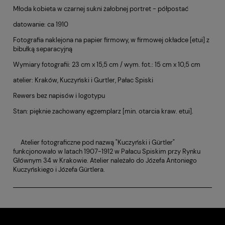
Młoda kobieta w czarnej sukni żałobnej portret - półpostać
datowanie: ca 1910
Fotografia naklejona na papier firmowy, w firmowej okładce [etui] z
bibułką separacyjną
Wymiary fotografii: 23 cm x 15,5 cm / wym. fot.: 15 cm x 10,5 cm
atelier: Kraków, Kuczyński i Gurtler, Pałac Spiski
Rewers bez napisów i logotypu
Stan: pięknie zachowany egzemplarz [min. otarcia kraw. etui].
Atelier fotograficzne pod nazwą "Kuczyński i Gürtler"
funkcjonowało w latach 1907-1912 w Pałacu Spiskim przy Rynku
Głównym 34 w Krakowie. Atelier należało do Józefa Antoniego
Kuczyńskiego i Józefa Gürtlera.