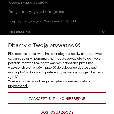
Wycena i kupno plakatów
Fotografia artystyczna i kolekcjonerska
Skup płyt winylowych - Warszawa, Łódź, Lublin
INFORMACJE:
Dbamy o Twoją prywatność
Zwroty i reklamacje
Pliki cookies i pokrewne im technologie umożliwiają poprawne
Dane firmy
działanie strony i pomagają nam dostosować ofertę do Twoich
potrzeb. Możesz zaakceptować wykorzystanie przez nas
Jak szukać?
wszystkich tych plików i przejść do sklepu lub dostosować
użycie plików do swoich preferencji, wybierając opcję "Dostosuj
Polityka prywatności
zgody".
Więcej o plikach cookies przeczytasz w naszej Polityce
Regulamin
prywatności.
Poltyka cookies
ZAAKCEPTUJ TYLKO NIEZBĘDNE
varsaviana
Formy płatności
DOSTOSUJ ZGODY