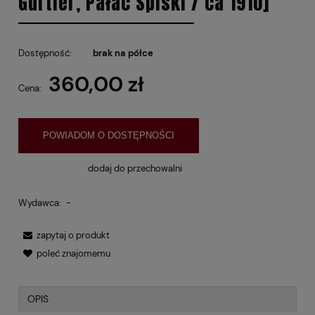
Gurtler, Pałac Spiski / ca 1910]
Dostępność:
brak na półce
360,00 zł
Cena:
POWIADOM O DOSTĘPNOŚCI
dodaj do przechowalni
Wydawca:
-
zapytaj o produkt
poleć znajomemu
OPIS