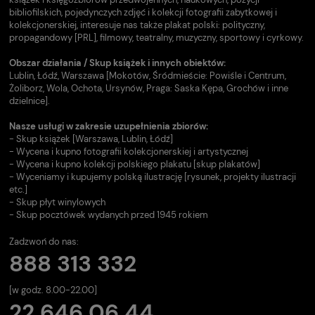
bibliofilskich, pojedynczych zdjęć i kolekcji fotografii zabytkowej i
kolekcjonerskiej, interesuje nas także plakat polski: polityczny,
propagandowy [PRL], filmowy, teatralny, muzyczny, sportowy i cyrkowy.
Obszar działania / Skup książek i innych obiektów:
Lublin, Łódź, Warszawa [Mokotów, Śródmieście: Powiśle i Centrum,
Żoliborz, Wola, Ochota, Ursynów, Praga: Saska Kępa, Grochów i inne
dzielnice].
Nasze usługi w zakresie uzupełnienia zbiorów:
- Skup książek [Warszawa, Lublin, Łódź]
- Wycena i kupno fotografii kolekcjonerskiej i artystycznej
- Wycena i kupno kolekcji polskiego plakatu [skup plakatów]
- Wyceniamy i kupujemy polską ilustrację [rysunek, projekty ilustracji
etc.]
- Skup płyt winylowych
- Skup pocztówek wydanych przed 1945 rokiem
Zadzwoń do nas:
888 313 332
[w godz. 8.00-22.00]
22 646 06 44