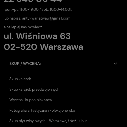
[pon.-pt. 11.00-19.00 / sob. 10.00-14.00].
lub napisz:
antykwariatwaw@gmail.com
a najlepiej nas odwiedź:
ul. Wiśniowa 63
02-520 Warszawa
SKUP / WYCENA:
Skup książek
Skup książek przedwojennych
Wycena i kupno plakatów
Fotografia artystyczna i kolekcjonerska
Skup płyt winylowych - Warszawa, Łódź, Lublin