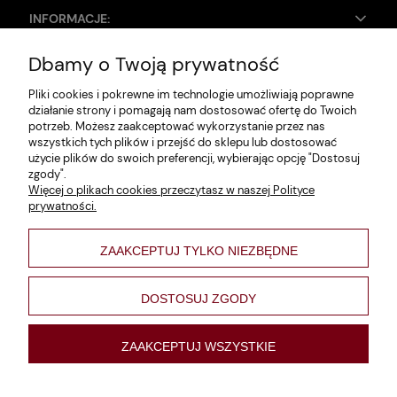
INFORMACJE:
Dbamy o Twoją prywatność
Zwroty i reklamacje
Pliki cookies i pokrewne im technologie umożliwiają poprawne
Dane firmy
działanie strony i pomagają nam dostosować ofertę do Twoich
potrzeb. Możesz zaakceptować wykorzystanie przez nas
Jak szukać?
wszystkich tych plików i przejść do sklepu lub dostosować
użycie plików do swoich preferencji, wybierając opcję "Dostosuj
Polityka prywatności
zgody".
Więcej o plikach cookies przeczytasz w naszej Polityce
Regulamin
prywatności.
Poltyka cookies
ZAAKCEPTUJ TYLKO NIEZBĘDNE
varsaviana
Formy płatności
DOSTOSUJ ZGODY
Nowości
ZAAKCEPTUJ WSZYSTKIE
pokaż pełną wersję strony