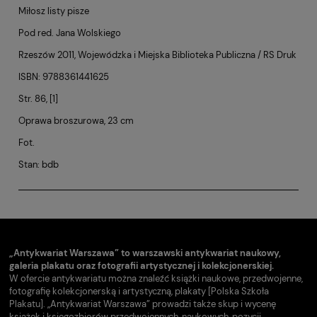
Miłosz listy pisze
Pod red. Jana Wolskiego
Rzeszów 2011, Wojewódzka i Miejska Biblioteka Publiczna / RS Druk
ISBN: 9788361441625
Str. 86, [1]
Oprawa broszurowa, 23 cm
Fot.
Stan: bdb
„Antykwariat Warszawa” to warszawski antykwariat naukowy,
galeria plakatu oraz fotografii artystycznej i kolekcjonerskiej.
W ofercie antykwariatu można znaleźć książki naukowe, przedwojenne,
fotografię kolekcjonerską i artystyczną, plakaty [Polska Szkoła
Plakatu]. „Antykwariat Warszawa” prowadzi także skup i wycenę
książek i księgozbiorów przedwojennych, naukowych, pozycji