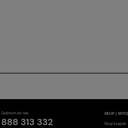
Zadzwoń do nas:
SKUP / WYC
888 313 332
Skup książek