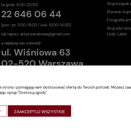
Skup książek
[w godz. 8.00-22.00]
22 646 06 44
Wycena i kup
Fotografia art
[pon.-pt. 11.00-19.00 / sob. 10.00-14.00].
Skup płyt win
lub napisz:
antykwariatwaw@gmail.com
Łódź, Lublin
a najlepiej nas odwiedź:
ul. Wiśniowa 63
02-520 Warszawa
nie strony i pomagają nam dostosować ofertę do Twoich potrzeb. Możesz zaa
ając opcję "Dostosuj zgody".
Y
ZAAKCEPTUJ WSZYSTKIE