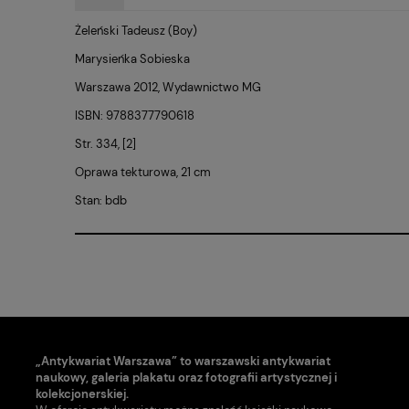
Żeleński Tadeusz (Boy)
Marysieńka Sobieska
Warszawa 2012, Wydawnictwo MG
ISBN: 9788377790618
Str. 334, [2]
Oprawa tekturowa, 21 cm
Stan: bdb
„Antykwariat Warszawa” to warszawski antykwariat
naukowy, galeria plakatu oraz fotografii artystycznej i
kolekcjonerskiej.