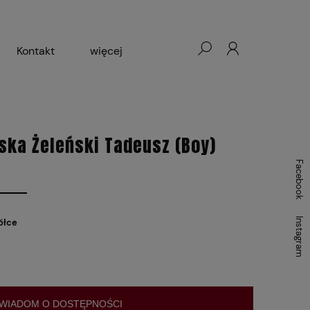
Kontakt
więcej
- Warszawa, Łódź, Lublin
ałej Księgarni 2024-2025
ska Żeleński Tadeusz (Boy)
Facebook
Instagram
ółce
WIADOM O DOSTĘPNOŚCI