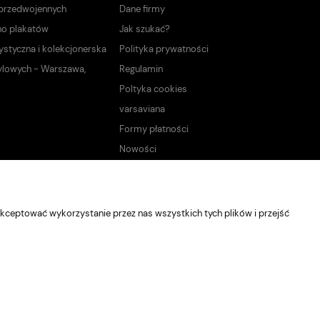
 przedwojennych
Dane firmy
no plakatów
Jak szukać?
ystyczna i kolekcjonerska
Polityka prywatności
ylowych - Warszawa,
Regulamin
Poltyka cookies
varsaviana
Formy płatności
Nowości
kceptować wykorzystanie przez nas wszystkich tych plików i przejść
Sklep internetowy Shoper Premium