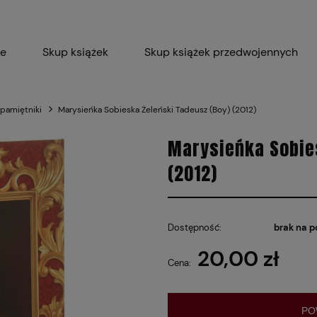
ie
Skup książek
Skup książek przedwojennych
Blog
Skup płyt winylowych 
 pamiętniki
Marysieńka Sobieska Żeleński Tadeusz (Boy) (2012)
Certyfikat dla M
Marysieńka Sobie
(2012)
Dostępność:
brak na p
20,00 zł
Cena:
PO