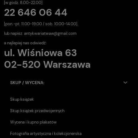
[w godz. 8.00-22.00]
22 646 06 44
[pon.-pt. 11.00-19.00 / sob. 10.00-14.00].
lub napisz:
antykwariatwaw@gmail.com
a najlepiej nas odwiedź:
ul. Wiśniowa 63
02-520 Warszawa
SKUP / WYCENA:
Skup książek
Skup książek przedwojennych
Wycena i kupno plakatów
Fotografia artystyczna i kolekcjonerska