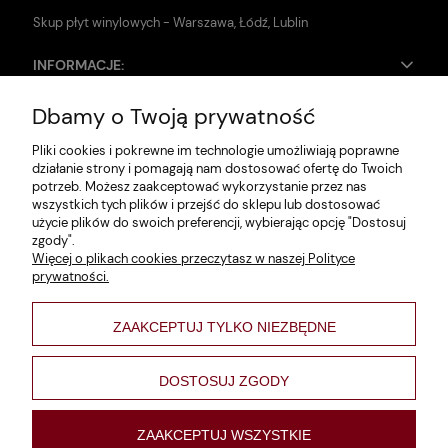
Skup płyt winylowych - Warszawa, Łódź, Lublin
INFORMACJE:
Dbamy o Twoją prywatność
Zwroty i reklamacje
Pliki cookies i pokrewne im technologie umożliwiają poprawne
Dane firmy
działanie strony i pomagają nam dostosować ofertę do Twoich
potrzeb. Możesz zaakceptować wykorzystanie przez nas
Jak szukać?
wszystkich tych plików i przejść do sklepu lub dostosować
użycie plików do swoich preferencji, wybierając opcję "Dostosuj
Polityka prywatności
zgody".
Więcej o plikach cookies przeczytasz w naszej Polityce
Regulamin
prywatności.
Poltyka cookies
ZAAKCEPTUJ TYLKO NIEZBĘDNE
varsaviana
Formy płatności
DOSTOSUJ ZGODY
Nowości
ZAAKCEPTUJ WSZYSTKIE