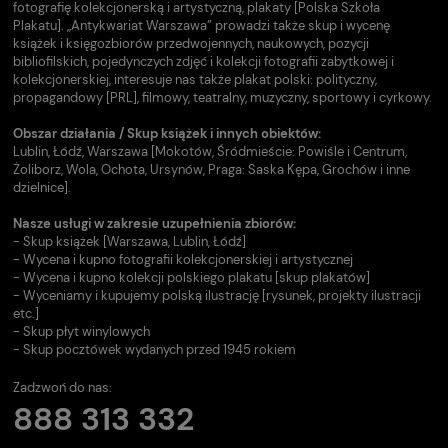
fotografię kolekcjonerską i artystyczną, plakaty [Polska Szkoła
Plakatu]. „Antykwariat Warszawa” prowadzi także skup i wycenę
książek i księgozbiorów przedwojennych, naukowych, pozycji
bibliofilskich, pojedynczych zdjęć i kolekcji fotografii zabytkowej i
kolekcjonerskiej, interesuje nas także plakat polski: polityczny,
propagandowy [PRL], filmowy, teatralny, muzyczny, sportowy i cyrkowy.
Obszar działania / Skup książek i innych obiektów:
Lublin, Łódź, Warszawa [Mokotów, Śródmieście: Powiśle i Centrum,
Żoliborz, Wola, Ochota, Ursynów, Praga: Saska Kępa, Grochów i inne
dzielnice].
Nasze usługi w zakresie uzupełnienia zbiorów:
- Skup książek [Warszawa, Lublin, Łódź]
- Wycena i kupno fotografii kolekcjonerskiej i artystycznej
- Wycena i kupno kolekcji polskiego plakatu [skup plakatów]
- Wyceniamy i kupujemy polską ilustrację [rysunek, projekty ilustracji
etc.]
- Skup płyt winylowych
- Skup pocztówek wydanych przed 1945 rokiem
Zadzwoń do nas:
888 313 332