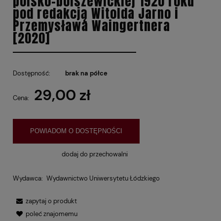
polsko-bolszewickiej 1920 roku
pod redakcją Witolda Jarno i
Przemysława Waingertnera
[2020]
Dostępność:
brak na półce
29,00 zł
Cena:
POWIADOM O DOSTĘPNOŚCI
dodaj do przechowalni
Wydawca:
Wydawnictwo Uniwersytetu Łódzkiego
zapytaj o produkt
poleć znajomemu