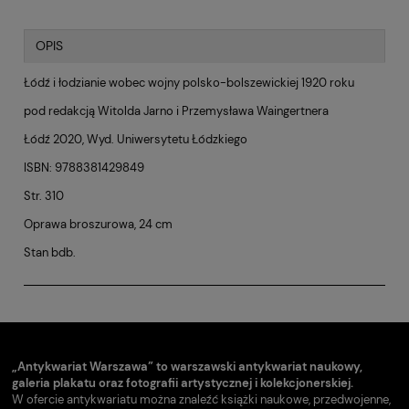
OPIS
Łódź i łodzianie wobec wojny polsko-bolszewickiej 1920 roku
pod redakcją Witolda Jarno i Przemysława Waingertnera
Łódź 2020, Wyd. Uniwersytetu Łódzkiego
ISBN: 9788381429849
Str. 310
Oprawa broszurowa, 24 cm
Stan bdb.
„Antykwariat Warszawa” to warszawski antykwariat naukowy,
galeria plakatu oraz fotografii artystycznej i kolekcjonerskiej.
W ofercie antykwariatu można znaleźć książki naukowe, przedwojenne,